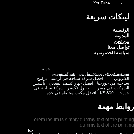
YouTube
لينكات سريعة
الرئيسية
المدونة
من نحن
تواصل معنا
سياسة الخصوصية
جولة
سياحية في فورتي دي مارمي
شركة تسويق
الكتروني
افضل شركة سياحة في أرمينيا
برامج
سياحية في جورجيا
افضل جهاز كشف المعادن
تأسيس
الشركات في مصر
مقاول تكسير
شركة سياحة في
جورجيا
KS 800
افضل مكتب محاماه في جدة
روابط مهمة
Lorem Ipsum is simply dummy text of the printing
dummy text of the printing
lux