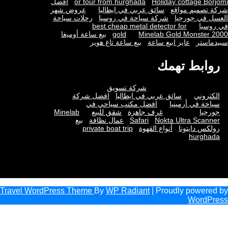
Holiday cottage Borjomi
or tour from hurghada
افضل
شركة تصميم مواقع
سائق عربي في ايطاليا
عروض شهر
العسل في جورجيا
شركة سياحة في روسيا
رحلات سياحة
في روسيا
best cheap metal detector for
Minelab Gold Monster 2000
gold
بيع ساعة أوميغا
سبيدماستر
عايز ابيع ساعة
بيع ساعة تاغ هوير
روابط تهمك
شركة تسويق
الكتروني
سائق عربي في ايطاليا
افضل شركة
سياحة في أرمينيا
افضل مكتب سياحي في
جورجيا
غرف جاهزة
شقق للبيع
Minelab
Nokta Ultra Scanner
Safari
عمال نظافة
بيع
رولكس دايتونا
أنواع القهوة
private boat trip
hurghada
Travel WordPress Theme
By
WP Radiant
| Proudly powered by
WordPress