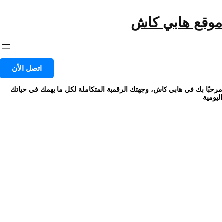
خطى
لى
موقع هابي كاش
لمحتوى
اتصل الأن
مرحبًا بك في هابي كاش، وجهتك الرقمية المتكاملة لكل ما يهمك في حياتك
اليومية
أسرار نجاح حبوب ماي ليزا في
خسارة الوزن بسرعة
|
|
مسؤل
أبريل 29, 2024
الصحة