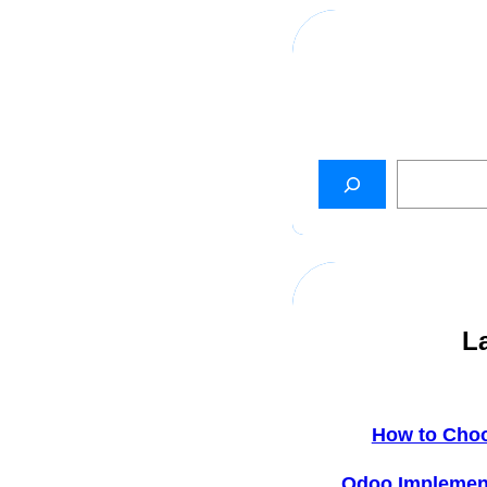
L
How to Cho
Odoo Implemen