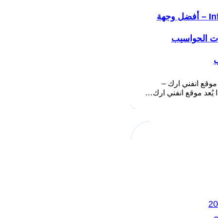
Infiniarc – أفضل وجهة
ات الحواسيب
ب
موقع انفني ارك –
ك…