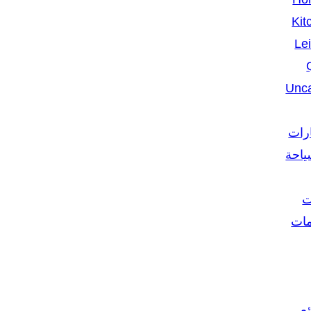
Kit
Le
Unca
ارات
ياحة
ت
مات
ع