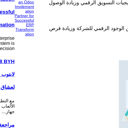
يجيات التسويق الرقمي وزيادة الوصول
essful
mation
 الوجود الرقمي للشركة وزيادة فرص
erprise
stem is
ecision…
لابتوب 
لعشاق ا
مع التط
الألعاب ا
جهاز…
مراجعة 