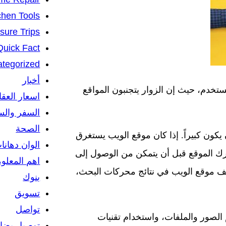
chen Tools
isure Trips
Quick Fact
tegorized
أخبار
ستخدم، حيث إن الزوار يتجنبون المواقع
اسعار العق
السفر والس
الصحة
كون كبيراً. إذا كان موقع الويب يستغرق
الوان دهانا
وترك الموقع قبل أن يتمكن من الوصول إلى
اهم المعلو
نيف موقع الويب في نتائج محركات البحث،
بنوك
تسويق
تواصل
لصور والملفات، واستخدام تقنيات
توصيل بضائ