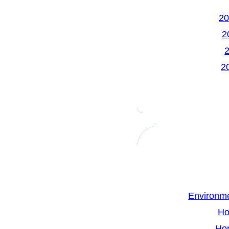
Environme
Ho
Ho