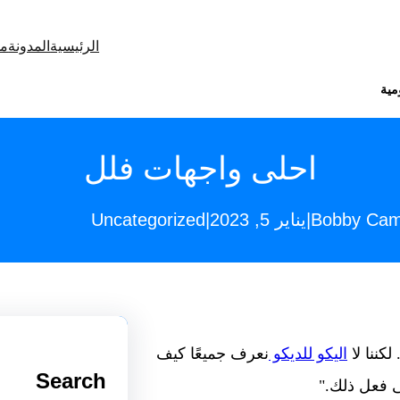
الرئيسية
المدونة
من
مية
احلى واجهات فلل
Uncategorized
|
|
Bobby Cam
يناير 5, 2023
لكننا لا
اليكو للديكو
نعرف جميعًا كيف
Search
ى فعل ذلك."