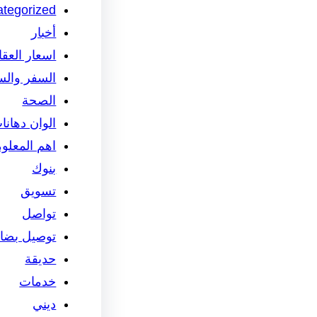
tegorized
أخبار
اسعار العق
السفر والس
الصحة
الوان دهانا
اهم المعلو
بنوك
تسويق
تواصل
توصيل بضائ
حديقة
خدمات
ديني