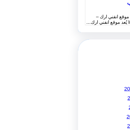
ب
موقع انفني ارك –
رك…