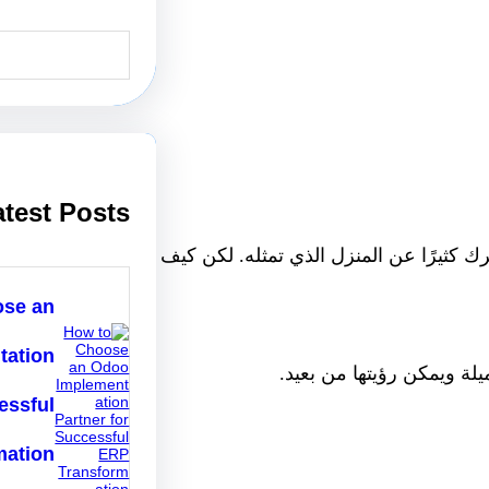
S
e
a
r
c
h
atest Posts
ك كثيرًا عن المنزل الذي تمثله. لكن كيف
ose an
tation
لة ويمكن رؤيتها من بعيد.
essful
mation