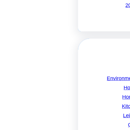
Environme
Ho
Ho
Kit
Le