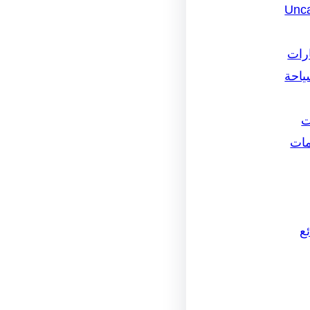
Unca
ارات
ياحة
ت
مات
ع