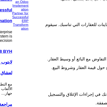
essful
mation
نات للعقارات التي تناسبك. سيقوم
erprise
stem is
ecision…
تفاوض مع البائع أو وسيط العقار.
لابتوب 
ول قيمة العقار وشروط البيع.
لعشاق ا
مع التط
الألعاب ا
جهاز…
ك في إجراءات الإغلاق والتسجيل
لصفقة.
مراجعة 