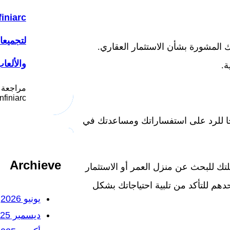
لتجميع
 المشورة بشأن الاستثمار العقاري.
والألعا
ة.
مراجعة 
Infiniarc يُعد موقع انفني ار
حًا للرد على استفساراتك ومساعدتك في
Archieve
تك للبحث عن منزل العمر أو الاستثمار
حدهم للتأكد من تلبية احتياجاتك بشكل
يونيو 2026
ديسمبر 2025