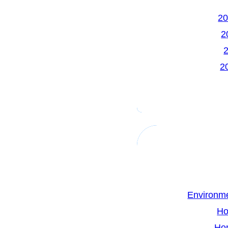
Environme
Ho
Ho