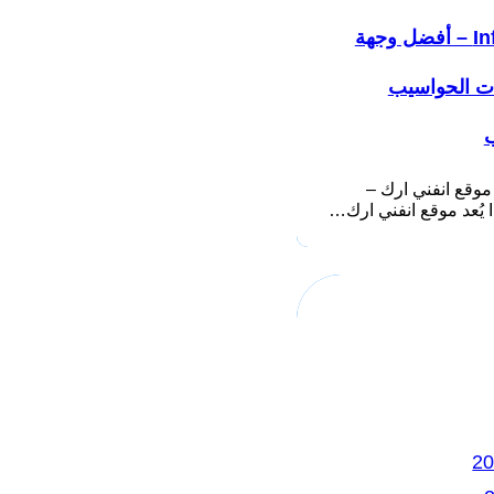
Infiniarc – أفضل وجهة
ات الحواسيب
ب
موقع انفني ارك –
ك…