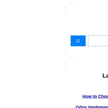
L
How to Cho
Odoo Implemen