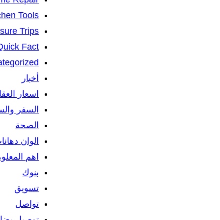
chen Tools
isure Trips
Quick Fact
tegorized
أخبار
اسعار العق
السفر والس
الصحة
الوان دهانا
اهم المعلو
بنوك
تسويق
تواصل
توصيل بضائ