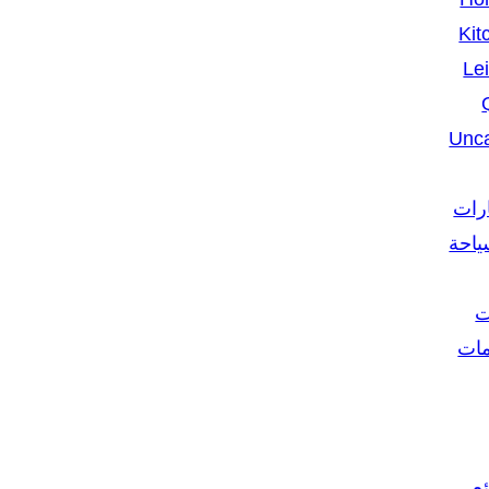
Kit
Le
Unca
ارات
ياحة
ت
مات
ع