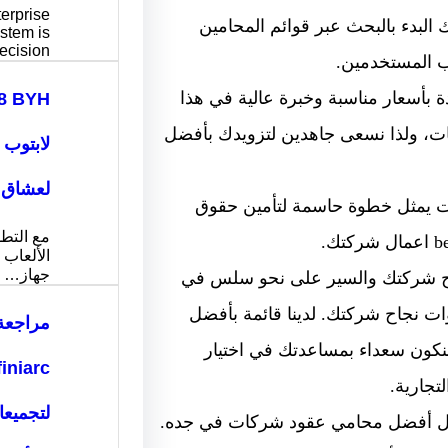
erprise
لبدء بالبحث عبر قوائم المحامين
stem is
ecision…
رب المستخدمين.
أسعار مناسبة وخبرة عالية في هذا
ركات، ولذا نسعى جاهدين لتزويدك بأفضل
لابتوب 
لعشاق ا
 يمثل خطوة حاسمة لتأمين حقوق
مع التط
الألعاب ا
جهاز…
لح شركتك والسير على نحو سلس في
ت نجاح شركتك. لدينا قائمة بأفضل
مراجعة
نكون سعداء بمساعدتك في اختيار
تجارية.
لتجميع
 حول أفضل محامي عقود شركات في جده.