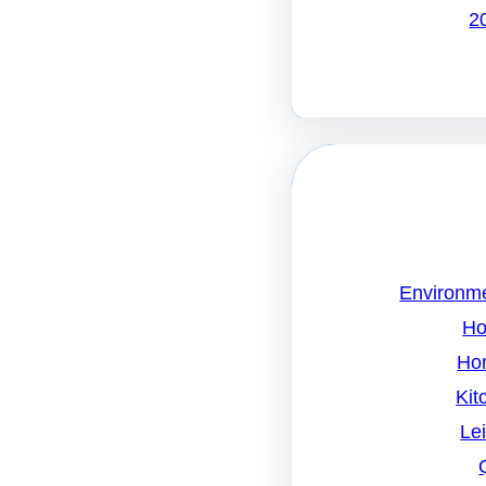
Environme
Ho
Ho
Kit
Le