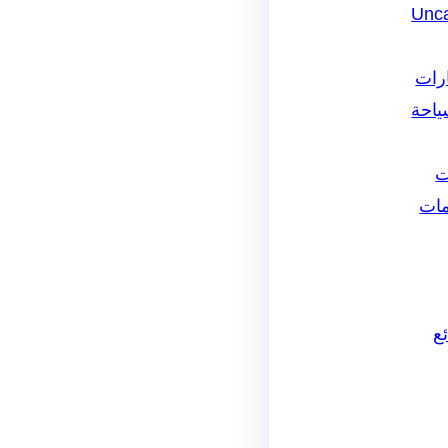
Unca
ارات
ياحة
ت
مات
ع