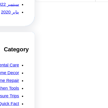
سبتمبر 2022
يناير 2020
Category
ntal Care
me Decor
me Repair
chen Tools
isure Trips
Quick Fact