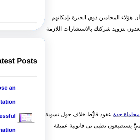
S
e
أن هؤلاء المحامين ذوي الخبرة بإمكانهم
a
r
ستعدون لتزويد شركتك بالاستشارات اللازمة
c
h
atest Posts
ose an
tation
حاماة جدة
عقود قائٌٍٍََُُِِِِظ خلاف حول تسوية
essful
ِّْْْْْ يستطيعون تطبی نى قانونیة عميقة
mation