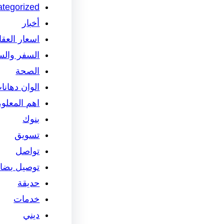
tegorized
أخبار
اسعار العق
السفر والس
الصحة
الوان دهانا
اهم المعلو
بنوك
تسويق
تواصل
توصيل بضائ
حديقة
خدمات
ديني