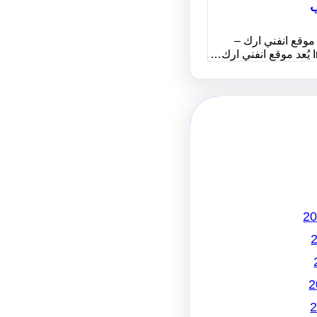
ب
موقع انفني ارك –
رك…