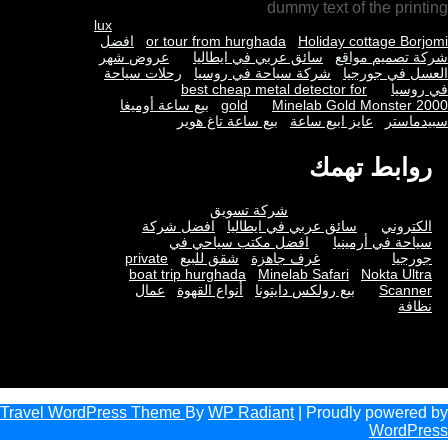
dummy text of the printing
lux
Holiday cottage Borjomi
or tour from hurghada
افضل
شركة تصميم مواقع
سائق عربي في ايطاليا
عروض شهر
العسل في جورجيا
شركة سياحة في روسيا
رحلات سياحة
في روسيا
best cheap metal detector for
Minelab Gold Monster 2000
gold
بيع ساعة أوميغا
سبيدماستر
عايز ابيع ساعة
بيع ساعة تاغ هوير
روابط تهمك
شركة تسويق
الكتروني
سائق عربي في ايطاليا
افضل شركة
سياحة في أرمينيا
افضل مكتب سياحي في
جورجيا
غرف جاهزة
شقق للبيع
private
boat trip hurghada
Minelab Safari
Nokta Ultra
Scanner
بيع رولكس دايتونا
أنواع القهوة
عمال
نظافة
Travel WordPress Theme
By
WP Radiant
| Proudly powered by
WordPress