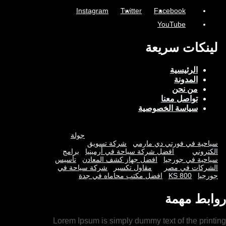
Instagram
Twitter
Facebook
YouTube
لينكات سريعة
الرئيسية
المدونة
من نحن
تواصل معنا
سياسة الخصوصية
جولة
سياحية في فورتي دي مارمي
شركة تسويق
الكتروني
افضل شركة سياحة في أرمينيا
برامج
سياحية في جورجيا
افضل جهاز كشف المعادن
تأسيس
الشركات في مصر
مقاول تكسير
شركة سياحة في
جورجيا
KS 800
افضل مكتب محاماه في جدة
روابط مهمة
Lorem Ipsum is simply dummy text of the printing