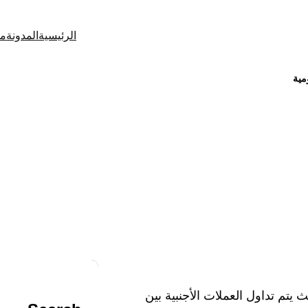
الرئيسية
المدونة
من
مية
 في سوق الفوركس: دلالاتها وت
|
|
مسؤل
ديسمبر 8, 2024
بنوك
 يتم تداول العملات الأجنبية بين