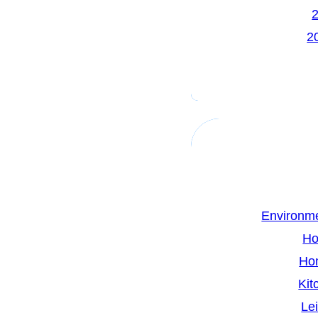
Environme
Ho
Ho
Kit
Le