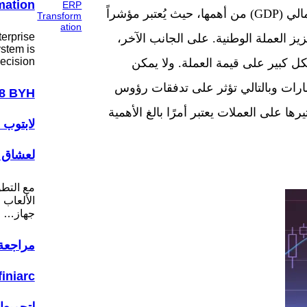
mation
لأزواج العملات. من بين هذه المؤشرات تعدُّ الناتج المحلي الإجمالي (GDP) من أهمها، حيث يُعتبر مؤشراً
erprise
عزيز العملة الوطنية. على الجانب الآخر،
stem is
ecision…
كل كبير على قيمة العملة. ولا يمكن
مارات وبالتالي تؤثر على تدفقات رؤوس
يرها على العملات يعتبر أمرًا بالغ الأهمية
لابتوب 
لعشاق ا
مع التط
الألعاب ا
جهاز…
مراجعة 