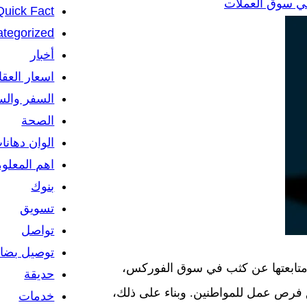
في سوق العملات
Quick Fact
tegorized
أخبار
اسعار العق
السفر والس
الصحة
الوان دهانا
اهم المعلو
بنوك
تسويق
تواصل
توصيل بضائ
تم متابعتها عن كثب في سوق الفوركس،
حديقة
رص عمل للمواطنين. وبناء على ذلك،
خدمات