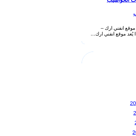
ات الحواسيب
ب
موقع انفني ارك –
ك…