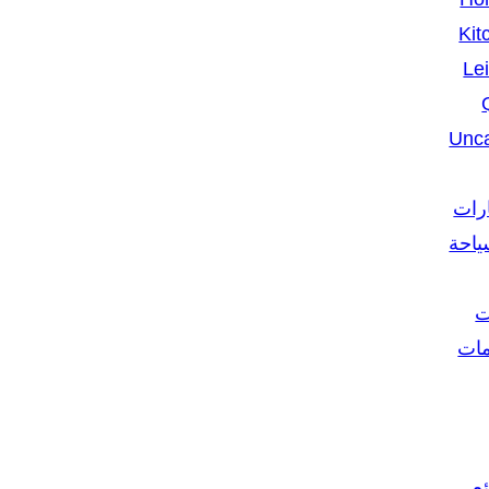
Kit
Le
Unca
ارات
ياحة
ت
مات
ع