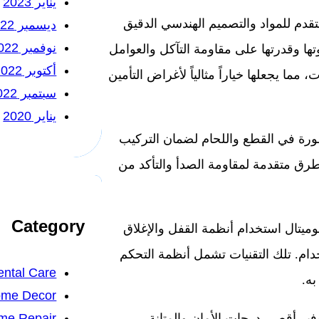
يناير 2023
تقدم للمواد والتصميم الهندسي الدقيق
ديسمبر 2022
نوفمبر 2022
وتها وقدرتها على مقاومة التآكل والعوامل
أكتوبر 2022
ما يجعلها خياراً مثالياً لأغراض التأمين
سبتمبر 2022
يناير 2020
طورة في القطع واللحام لضمان التركيب
بطرق متقدمة لمقاومة الصدأ والتأكد من
Category
لوميتال استخدام أنظمة القفل والإغلاق
خدام. تلك التقنيات تشمل أنظمة التحكم
ntal Care
ه.
me Decor
me Repair
فير أقصى درجات الأمان والمتانة