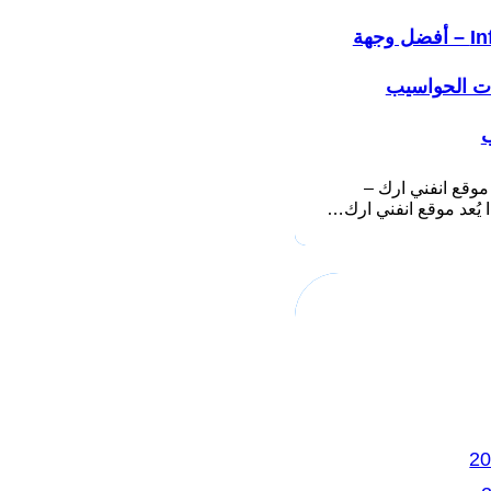
Infiniarc – أفضل وجهة
ات الحواسيب
ب
موقع انفني ارك –
ك…