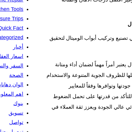
chen Tools
isure Trips
ل
Quick Fact
tegorized
تصنيع وتركيب أبواب الوميتال لتحقيق
أخبار
اسعار العق
عتبر أمراً مهماً لضمان أداء ومتانة
السفر والس
الصحة
ملها للظروف الجوية المتنوعة والاستخدام
الوان دهانا
تها وتوافرها وفقاً للمعايير
اهم المعلو
ب للتأكد من قدرتها على تحمل الضغوط
بنوك
ي عالي الجودة ويعزز ثقة العملاء في
تسويق
تواصل
توصيل بضائ