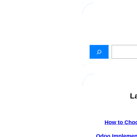
L
How to Cho
Odoo Implemen