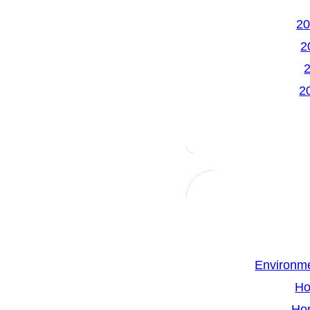
Environme
Ho
Ho