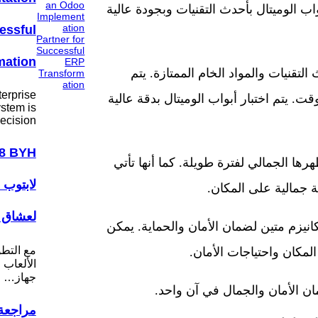
ب الوميتال بأحدث التقنيات وبجودة عالية
essful
mation
لتقنيات والمواد الخام الممتازة. يتم
erprise
. يتم اختبار أبواب الوميتال بدقة عالية
stem is
ecision…
رها الجمالي لفترة طويلة. كما أنها تأتي
لابتوب 
 جمالية على المكان.
لعشاق ا
كانيزم متين لضمان الأمان والحماية. يمكن
مع التط
لمكان واحتياجات الأمان.
الألعاب ا
جهاز…
ان الأمان والجمال في آن واحد.
مراجعة 