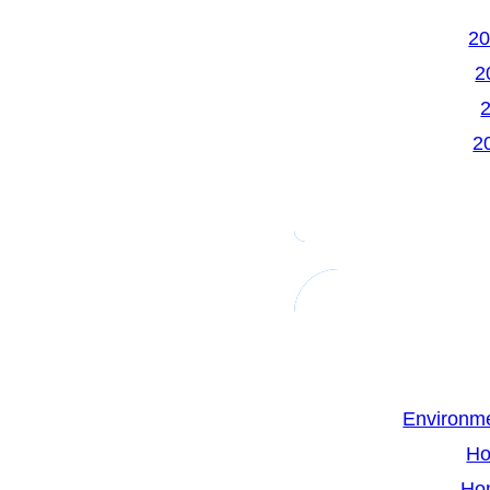
Environme
Ho
Ho