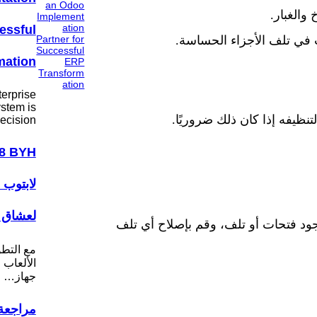
والغبار.
essful
 في تلف الأجزاء الحساسة.
mation
erprise
stem is
نظيفه إذا كان ذلك ضروريًا.
ecision…
لابتوب 
لعشاق ا
ود فتحات أو تلف، وقم بإصلاح أي تلف
مع التط
الألعاب ا
جهاز…
مراجعة 