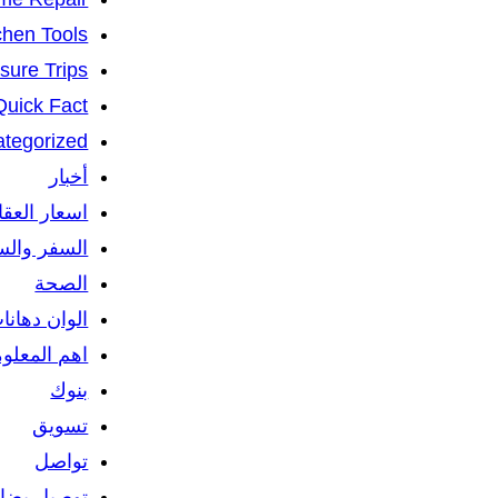
chen Tools
isure Trips
Quick Fact
tegorized
أخبار
اسعار العق
السفر والس
الصحة
الوان دهانا
اهم المعلو
بنوك
تسويق
تواصل
توصيل بضائ