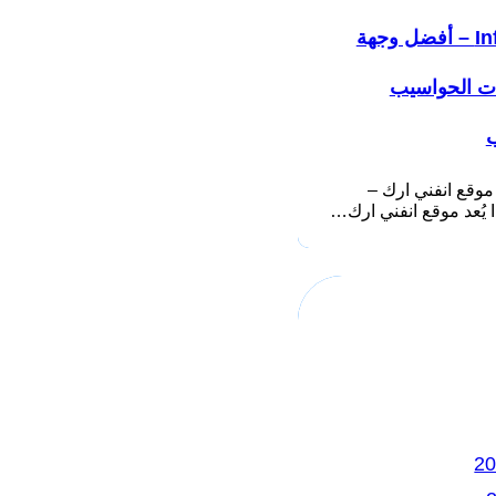
Infiniarc – أفضل وجهة
ات الحواسيب
ب
موقع انفني ارك –
ك…