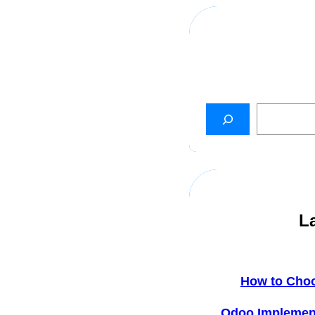
L
How to Cho
Odoo Implemen