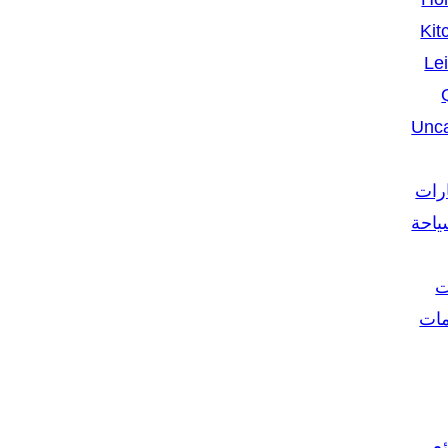
Kit
Le
Unca
ارات
ياحة
ت
مات
ع