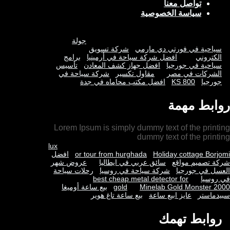
تواصل معنا
سياسة الخصوصية
جولة
سياحية في فورتي دي مارمي
شركة تسويق
الكتروني
افضل شركة سياحة في أرمينيا
برامج
سياحية في جورجيا
افضل جهاز كشف المعادن
تأسيس
الشركات في مصر
مقاول تكسير
شركة سياحة في
جورجيا
KS 800
افضل مكتب محاماه في جدة
روابط مهمة
Lorem Ipsum is simply dummy text of the printing
dummy text of the printing
lux
Holiday cottage Borjomi
or tour from hurghada
افضل
شركة تصميم مواقع
سائق عربي في ايطاليا
عروض شهر
العسل في جورجيا
شركة سياحة في روسيا
رحلات سياحة
في روسيا
best cheap metal detector for
Minelab Gold Monster 2000
gold
بيع ساعة أوميغا
سبيدماستر
عايز ابيع ساعة
بيع ساعة تاغ هوير
روابط تهمك