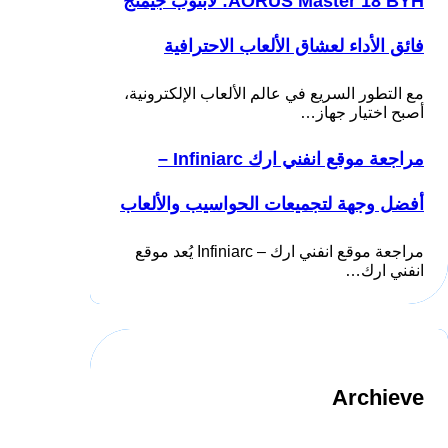
AORUS Master 18 BYH: لابتوب جيمنج
فائق الأداء لعشاق الألعاب الاحترافية
مع التطور السريع في عالم الألعاب الإلكترونية،
أصبح اختيار جهاز…
مراجعة موقع انفني ارك Infiniarc –
أفضل وجهة لتجميعات الحواسيب والألعاب
مراجعة موقع انفني ارك – Infiniarc يُعد موقع
انفني ارك…
Archieve