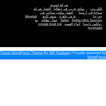
شركة تسويق
الكتروني
سائق عربي في ايطاليا
افضل شركة
سياحة في أرمينيا
افضل مكتب سياحي في
جورجيا
غرف جاهزة
شقق للبيع
Minelab
Nokta Ultra Scanner
Safari
عمال نظافة
بيع
رولكس دايتونا
أنواع القهوة
private boat trip
hurghada
Travel WordPress Theme
By
WP Radiant
| Proudly powered by
WordPress