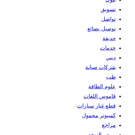
تسويق
تواصل
توصيل بضائع
حديقة
خدمات
ديني
شركات صيانة
طب
علوم الطاقة
قاموس اللفات
قطع غيار سيارات
كمبيوتر محمول
مراجع
مرض التوحد