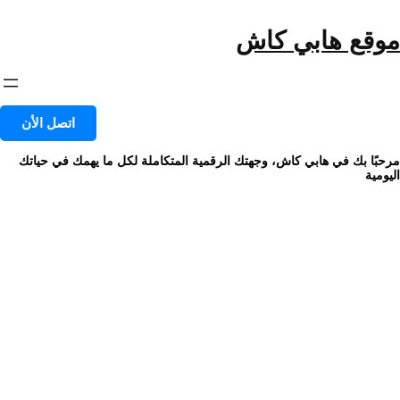
خطى
لى
موقع هابي كاش
لمحتوى
اتصل الأن
مرحبًا بك في هابي كاش، وجهتك الرقمية المتكاملة لكل ما يهمك في حياتك
اليومية
خدمة اسعار ليموزين مطار برج
العرب شركة العراقي
Uncategorized
|
|
Bobby Campbell
سبتمبر 20, 2023