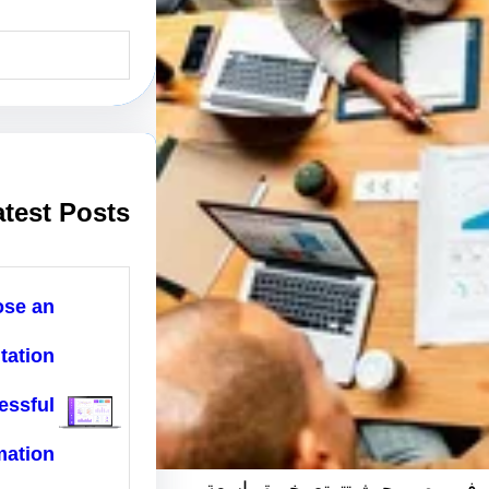
S
e
a
r
c
h
atest Posts
ose an
tation
essful
mation
ت في مصر، حيث تتمتع بخبرة واسعة