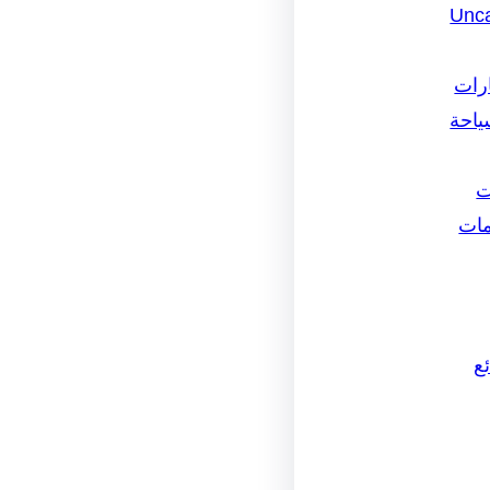
Unca
ارات
ياحة
ت
مات
ع