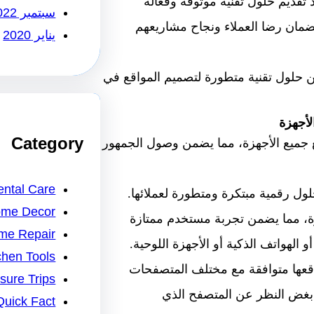
قديم حلول تقنية موثوقة وفعالة
سبتمبر 2022
 لضمان رضا العملاء ونجاح مشاريعهم
يناير 2020
ن حلول تقنية متطورة لتصميم المواقع في
أجهزة
Category
جميع الأجهزة، مما يضمن وصول الجمهور
ntal Care
 رقمية مبتكرة ومتطورة لعملائها.
me Decor
زة، مما يضمن تجربة مستخدم ممتازة
me Repair
الهواتف الذكية أو الأجهزة اللوحية.
chen Tools
قعها متوافقة مع مختلف المتصفحات
isure Trips
بغض النظر عن المتصفح الذي
Quick Fact