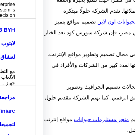
erprise
stem is
ها. تقدم الشركة حلولًا مبتكرة
ecision…
وانات اون لاين
تصميم مواقع يتميز
في مصر، فإن شركة سورس كود تعد الخيار
لابتوب 
مجال تصميم وتطوير مواقع الإنترنت.
لعشاق ا
تقديم خدماتها لعدد كبير من الشركات والأفراد في
مع التط
الألعاب ا
جهاز…
ات تصميم الجرافيك وتطوير
مراجعة
 الرقمي. كما تهتم الشركة بتقديم حلول
يم
متجر مستلزمات حيوانات
مواقع إنترنت
لتجميع
ضل.