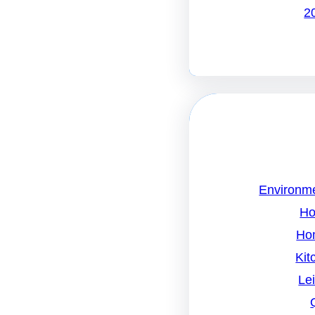
Environme
Ho
Ho
Kit
Le