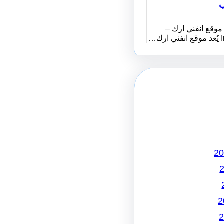
ب
موقع انفني ارك –
رك…