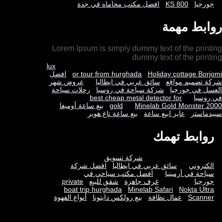
جورجيا
KS 800
افضل مكتب محاماه في جدة
روابط مهمة
Lorem Ipsum is simply dummy text of the printing
dummy text of the printing
lux
Holiday cottage Borjomi
or tour from hurghada
افضل
شركة تصميم مواقع
سائق عربي في ايطاليا
عروض شهر
العسل في جورجيا
شركة سياحة في روسيا
رحلات سياحة
في روسيا
best cheap metal detector for
Minelab Gold Monster 2000
gold
بيع ساعة أوميغا
سبيدماستر
عايز ابيع ساعة
بيع ساعة تاغ هوير
روابط تهمك
شركة تسويق
الكتروني
سائق عربي في ايطاليا
افضل شركة
سياحة في أرمينيا
افضل مكتب سياحي في
جورجيا
غرف جاهزة
شقق للبيع
private
boat trip hurghada
Minelab Safari
Nokta Ultra
Scanner
عمال نظافة
بيع رولكس دايتونا
أنواع القهوة