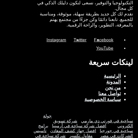
التكنولوجيا والتوفير، نسعى لنكون دليلك الذكي في
كل مجال.
نقدم لك كل جديد بطريقة سهلة، موثوقة، ومناسبة
للجميع. تابعنا دائمًا وكن جزءًا من مجتمع يهتم
بالمعرفة، التطوير، والراحة الرقمية.
Instagram
Twitter
Facebook
YouTube
لينكات سريعة
الرئيسية
المدونة
من نحن
تواصل معنا
سياسة الخصوصية
جولة
سياحية في فورتي دي مارمي
شركة تسويق
الكتروني
افضل شركة سياحة في أرمينيا
برامج
سياحية في جورجيا
افضل جهاز كشف المعادن
تأسيس
الشركات في مصر
مقاول تكسير
شركة سياحة في