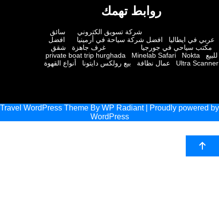
روابط تهمك
شركة تسويق الكتروني
سائق
 في ايطاليا
افضل شركة سياحة في أرمينيا
افضل
ب سياحي في جورجيا
غرف جاهزة
شقق
private boat trip hurghada
Minelab Safari
Nokta
Ultra Sc
عمال نظافة
بيع رولكس دايتونا
أنواع القهوة
Travel WordPress Theme
By
WP Radiant
| Proudly powere
WordPress