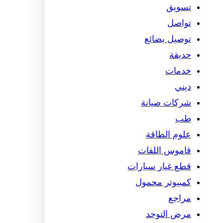
تسويق
تواصل
توصيل بضائع
حديقة
خدمات
ديني
شركات صيانة
طب
علوم الطاقة
قاموس اللفات
قطع غيار سيارات
كمبيوتر محمول
مراجع
مرض التوحد