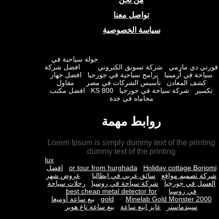
تواصل معنا
سياسة الخصوصية
جولة سياحية في
ي دي مارمي
شركة تسويق الكتروني
افضل شركة
حة في أرمينيا
برامج سياحية في جورجيا
افضل جهاز
شف المعادن
تأسيس الشركات في مصر
مقاول
ير
شركة سياحة في جورجيا
KS 800
افضل مكتب
محاماه في جدة
روابط مهمة
Lorem Ipsum is simply dummy text of the prin
dummy text of the printing
lux
Holiday cottage Bor
or tour from hurghada
افضل
 تصميم مواقع
سائق عربي في ايطاليا
عروض شهر
ل في جورجيا
شركة سياحة في روسيا
رحلات سياحة
في روسيا
best cheap metal detector for
Minelab Gold Monster 2
gold
بيع ساعة أوميغا
سبيدماستر
عايز ابيع ساعة
بيع ساعة تاغ هوير