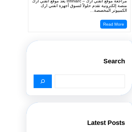
مراجعة موقع انفني ارك – Infiniarc يُعد موقع انفني ارك
ة إلكترونية تقدم حلولاً لتسوق أجهزة انفني ارك
كمبيوتر المخصصة…
Read Mor
Searc
Latest Post