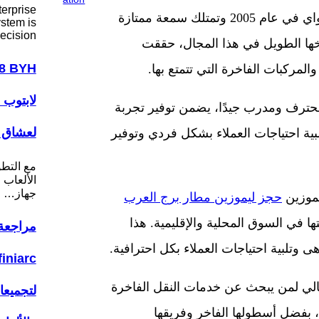
erprise
تأسست ليموزين الإسكندرية شركة هاي واي في عام 2005 وتمتلك سمعة ممتازة
stem is
ecision…
خها الطويل في هذا المجال، حققت
لمركبات الفاخرة التي تتمتع بها.
لابتوب 
حترف ومدرب جيدًا، يضمن توفير تجربة
لعشاق ا
تلبية احتياجات العملاء بشكل فردي وتوفير
مع التط
الألعاب ا
جهاز…
يموزين
حجز ليموزين مطار برج العرب
 في السوق المحلية والإقليمية. هذا
مراجعة 
هى وتلبية احتياجات العملاء بكل احترافية.
مثالي لمن يبحث عن خدمات النقل الفاخرة
لتجميع
، بفضل أسطولها الفاخر وفريقها