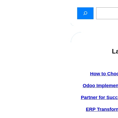
L
How to Cho
Odoo Implemen
Partner for Succ
ERP Transfor