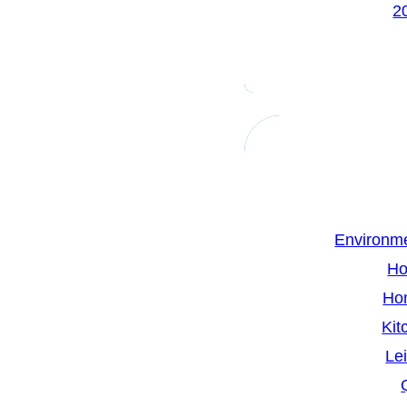
Environme
Ho
Ho
Kit
Le