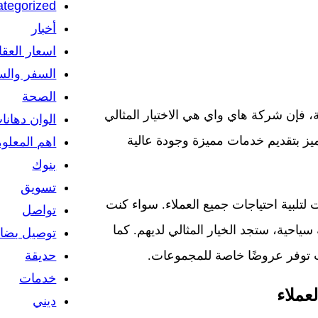
tegorized
أخبار
اسعار العق
السفر والس
الصحة
 فإن شركة هاي واي هي الاختيار المثالي
الوان دهانا
ميز بتقديم خدمات مميزة وجودة عالية
اهم المعلو
بنوك
تسويق
لبية احتياجات جميع العملاء. سواء كنت
تواصل
احية، ستجد الخيار المثالي لديهم. كما
توصيل بضائ
حديقة
ث توفر عروضًا خاصة للمجموعات.
خدمات
عملاء
ديني