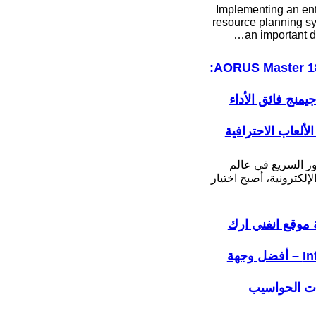
Implementing an ent
resource planning sy
an important d
AORUS Master 18 BYH:
جيمنج فائق الأداء
لألعاب الاحترافية
ور السريع في عالم
لإلكترونية، أصبح اختيار
موقع انفني ارك
Infiniarc – أفضل وجهة
ات الحواسيب