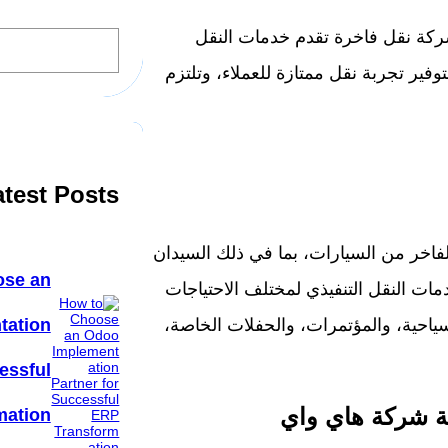
S
ة نقل فاخرة تقدم خدمات النقل
e
a
فير تجربة نقل ممتازة للعملاء، وتلتزم
r
c
h
atest Posts
فاخر من السيارات، بما في ذلك السيدان
ose an
 العام وخدمات النقل التنفيذي لمختلف الاحتياجات
ياحية، والمؤتمرات، والحفلات الخاصة،
tation
essful
ة شركة هاي واي
mation