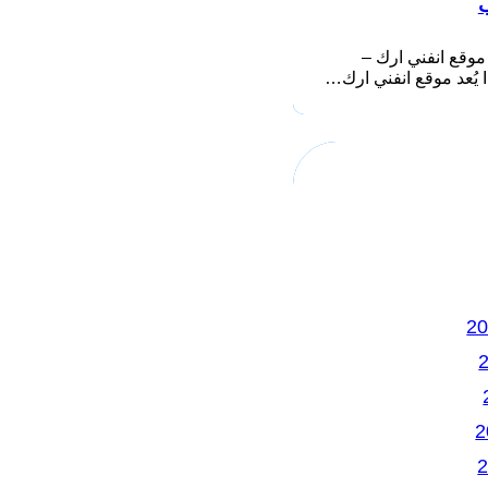
ب
موقع انفني ارك –
ك…