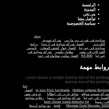
الرئيسية
المدونة
من نحن
تواصل معنا
سياسة الخصوصية
جولة
سياحية في فورتي دي مارمي
شركة تسويق
الكتروني
افضل شركة سياحة في أرمينيا
برامج
سياحية في جورجيا
افضل جهاز كشف المعادن
تأسيس
الشركات في مصر
مقاول تكسير
شركة سياحة في
جورجيا
KS 800
افضل مكتب محاماه في جدة
روابط مهمة
Lorem Ipsum is simply dummy text of the printing
dummy text of the printing
lux
Holiday cottage Borjomi
or tour from hurghada
افضل
شركة تصميم مواقع
سائق عربي في ايطاليا
عروض شهر
العسل في جورجيا
شركة سياحة في روسيا
رحلات سياحة
في روسيا
best cheap metal detector for
Minelab Gold Monster 2000
gold
بيع ساعة أوميغا