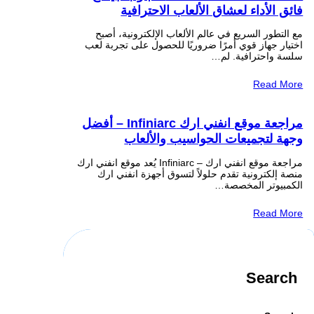
فائق الأداء لعشاق الألعاب الاحترافية
مع التطور السريع في عالم الألعاب الإلكترونية، أصبح
اختيار جهاز قوي أمرًا ضروريًا للحصول على تجربة لعب
سلسة واحترافية. لم…
Read More
مراجعة موقع انفني ارك Infiniarc – أفضل
وجهة لتجميعات الحواسيب والألعاب
مراجعة موقع انفني ارك – Infiniarc يُعد موقع انفني ارك
منصة إلكترونية تقدم حلولاً لتسوق أجهزة انفني ارك
الكمبيوتر المخصصة…
Read More
Search