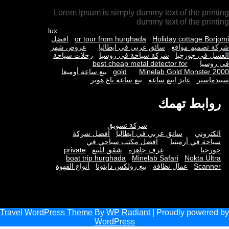
Lorem Ipsum is simply dummy text of the printing
dummy text of the printing
lux
Holiday cottage Borjomi
or tour from hurghada
افضل
شركة تصميم مواقع
سائق عربي في ايطاليا
عروض شهر
العسل في جورجيا
شركة سياحة في روسيا
رحلات سياحة
في روسيا
best cheap metal detector for
Minelab Gold Monster 2000
gold
بيع ساعة أوميغا
سبيدماستر
عايز ابيع ساعة
بيع ساعة تاغ هوير
روابط تهمك
شركة تسويق
الكتروني
سائق عربي في ايطاليا
افضل شركة
سياحة في أرمينيا
افضل مكتب سياحي في
جورجيا
غرف جاهزة
شقق للبيع
private
boat trip hurghada
Minelab Safari
Nokta Ultra
Scanner
عمال نظافة
بيع رولكس دايتونا
أنواع القهوة
Travel WordPress Theme
By
WP Radiant
| Proudly powered by
WordPress