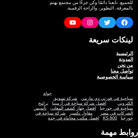
للجميع. تابعنا دائمًا وكن جزءًا من مجتمع يهتم
بالمعرفة، التطوير، والراحة الرقمية.
YouTube
Instagram
Twitter
Facebook
لينكات سريعة
الرئيسية
المدونة
من نحن
تواصل معنا
سياسة الخصوصية
جولة
سياحية في فورتي دي مارمي
شركة تسويق
الكتروني
افضل شركة سياحة في أرمينيا
برامج
سياحية في جورجيا
افضل جهاز كشف المعادن
تأسيس
الشركات في مصر
مقاول تكسير
شركة سياحة في
جورجيا
KS 800
افضل مكتب محاماه في جدة
روابط مهمة