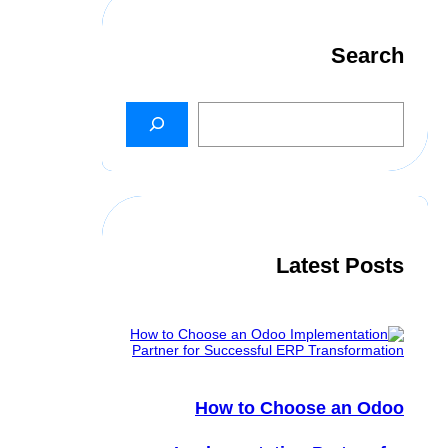
Search
S
e
a
r
c
h
Latest Posts
How to Choose an Odoo