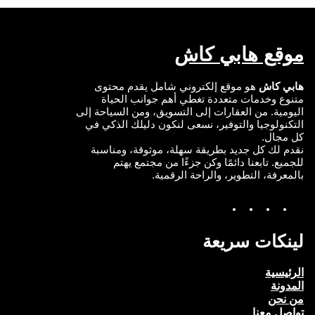
n
k
موقع هابي كاش
هابي كاش
هو موقع إلكتروني شامل يقدم محتوى
متنوع وخدمات متعددة تغطي أهم جوانب الحياة
اليومية. من العقارات إلى التسويق، ومن السياحة إلى
التكنولوجيا والتوفير، نسعى لنكون دليلك الذكي في
كل مجال.
نقدم لك كل جديد بطريقة سهلة، موثوقة، ومناسبة
للجميع. تابعنا دائمًا وكن جزءًا من مجتمع يهتم
بالمعرفة، التطوير، والراحة الرقمية.
Y
I
T
F
o
n
w
a
u
s
i
c
T
t
t
e
لينكات سريعة
u
a
t
b
b
g
e
o
e
r
r
o
الرئيسية
a
k
المدونة
m
من نحن
تواصل معنا