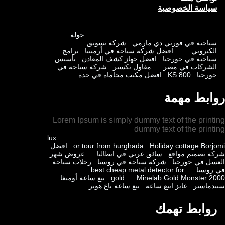
سياسة الخصوصية
جولة
سياحية في فورتي دي مارمي
شركة تسويق
الكتروني
افضل شركة سياحة في أرمينيا
برامج
سياحية في جورجيا
افضل جهاز كشف المعادن
تأسيس
الشركات في مصر
مقاول تكسير
شركة سياحة في
جورجيا
KS 800
افضل مكتب محاماه في جدة
روابط مهمة
Lorem Ipsum is simply dummy text of the printing
dummy text of the printing
lux
Holiday cottage Borjomi
or tour from hurghada
افضل
شركة تصميم مواقع
سائق عربي في ايطاليا
عروض شهر
العسل في جورجيا
شركة سياحة في روسيا
رحلات سياحة
في روسيا
best cheap metal detector for
Minelab Gold Monster 2000
gold
بيع ساعة أوميغا
سبيدماستر
عايز ابيع ساعة
بيع ساعة تاغ هوير
روابط تهمك