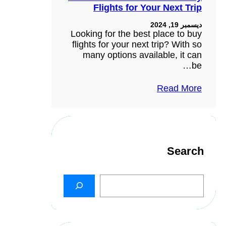
Flights for Your Next Trip
ديسمبر 19, 2024
Looking for the best place to buy
flights for your next trip? With so
many options available, it can
be…
Read More
Search
S
e
a
r
c
h