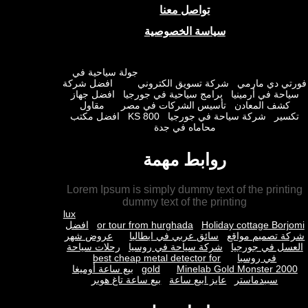
تواصل معنا
سياسة الخصوصية
جولة سياحية في
ي دي مارمي
شركة تسويق الكتروني
افضل شركة
حة في أرمينيا
برامج سياحية في جورجيا
افضل جهاز
شف المعادن
تأسيس الشركات في مصر
مقاول
ير
شركة سياحة في جورجيا
KS 800
افضل مكتب
محاماه في جدة
روابط مهمة
Lorem Ipsum is simply dummy text of the prin
dummy text of the printing
lux
Holiday cottage Bor
or tour from hurghada
افضل
 تصميم مواقع
سائق عربي في ايطاليا
عروض شهر
ل في جورجيا
شركة سياحة في روسيا
رحلات سياحة
في روسيا
best cheap metal detector for
Minelab Gold Monster 2
gold
بيع ساعة أوميغا
سبيدماستر
عايز ابيع ساعة
بيع ساعة تاغ هوير