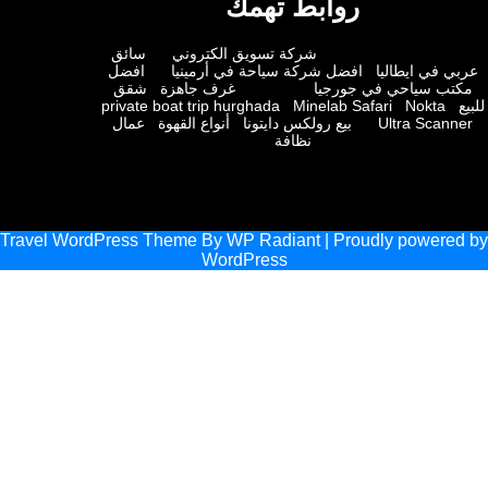
روابط تهمك
شركة تسويق الكتروني
سائق
 في ايطاليا
افضل شركة سياحة في أرمينيا
افضل
ب سياحي في جورجيا
غرف جاهزة
شقق
private boat trip hurghada
Minelab Safari
Nokta
Ultra Scan
بيع رولكس دايتونا
أنواع القهوة
عمال
نظافة
Travel WordPress Theme
By
WP Radiant
| Proudly powere
WordPress