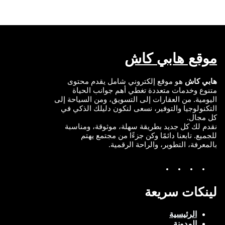
d
o
b
e
I
o
e
r
n
k
موقع هابي كاش
هابي كاش
هو موقع إلكتروني شامل يقدم محتوى
متنوع وخدمات متعددة تغطي أهم جوانب الحياة
اليومية. من العقارات إلى التسويق، ومن السياحة إلى
التكنولوجيا والتوفير، نسعى لنكون دليلك الذكي في
كل مجال.
نقدم لك كل جديد بطريقة سهلة، موثوقة، ومناسبة
للجميع. تابعنا دائمًا وكن جزءًا من مجتمع يهتم
بالمعرفة، التطوير، والراحة الرقمية.
Y
I
T
F
o
n
w
a
u
s
i
c
T
t
t
e
لينكات سريعة
u
a
t
b
b
g
e
o
e
r
r
o
الرئيسية
a
k
المدونة