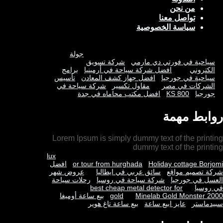
m
من نحن
تواصل معنا
سياسة الخصوصية
جولة
سياحية في فورتي دي مارمي
شركة تسويق
الكتروني
افضل شركة سياحة في أرمينيا
برامج
سياحية في جورجيا
افضل جهاز كشف المعادن
تأسيس
الشركات في مصر
مقاول تكسير
شركة سياحة في
جورجيا
KS 800
افضل مكتب محاماه في جدة
روابط مهمة
Lorem Ipsum is simply dummy text of the printing
dummy text of the printing
lux
Holiday cottage Borjomi
or tour from hurghada
افضل
شركة تصميم مواقع
سائق عربي في ايطاليا
عروض شهر
العسل في جورجيا
شركة سياحة في روسيا
رحلات سياحة
في روسيا
best cheap metal detector for
Minelab Gold Monster 2000
gold
بيع ساعة أوميغا
سبيدماستر
عايز ابيع ساعة
بيع ساعة تاغ هوير