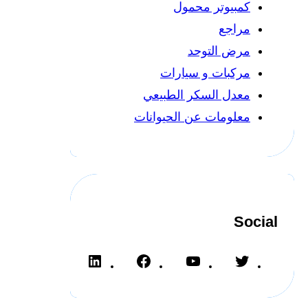
كمبيوتر محمول
مراجع
مرض التوحد
مركبات و سيارات
معدل السكر الطبيعي
معلومات عن الحيوانات
Social
L
F
Y
T
i
a
o
w
n
c
u
i
k
e
T
t
e
b
u
t