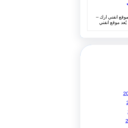
وقع انفني ارك –
Infiniarc يُعد موقع انفني