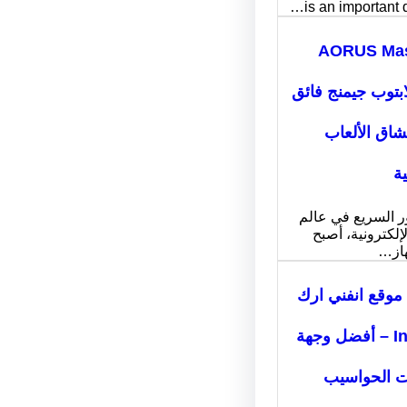
is an important 
AORUS Mas
: لابتوب جيمنج فائق
عشاق الألعاب
ية
ر السريع في عالم
لإلكترونية، أصبح
هاز…
موقع انفني ارك
Infiniarc – أفضل وجهة
ت الحواسيب