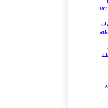
Unc
رات
ياحة
ت
مات
ع