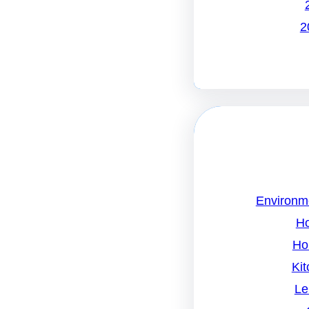
Environm
H
Ho
Kit
Le