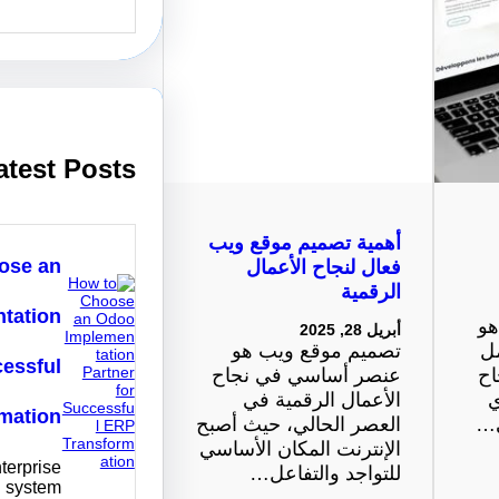
e
a
r
c
h
atest Posts
أهمية تصميم موقع ويب
ose an
فعال لنجاح الأعمال
الرقمية
tation
هو
أبريل 28, 2025
ل
تصميم موقع ويب هو
cessful
اح
عنصر أساسي في نجاح
ي
الأعمال الرقمية في
mation
ى…
العصر الحالي، حيث أصبح
الإنترنت المكان الأساسي
terprise
للتواجد والتفاعل…
g system