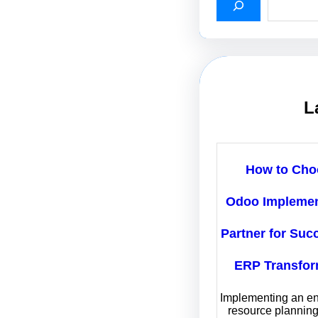
L
How to Cho
Odoo Implemen
Partner for Suc
ERP Transfor
Implementing an en
resource plannin