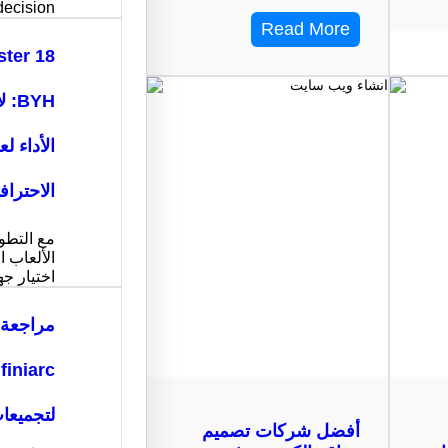
decision…
Read More
ter 18
BYH
الأداء ل
الاحتراف
مع التطو
الألعاب ا
اختيار ج
مراجعة 
لتجميعا
أفضل شركات تصميم