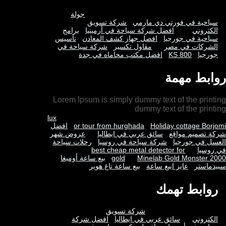
جولة
سياحية في فورتي دي مارمي
شركة تسويق
الكتروني
افضل شركة سياحة في أرمينيا
برامج
سياحية في جورجيا
افضل جهاز كشف المعادن
تأسيس
الشركات في مصر
مقاول تكسير
شركة سياحة في
جورجيا
KS 800
افضل مكتب محاماه في جدة
روابط مهمة
Lorem Ipsum is simply dummy text of the printing
dummy text of the printing
lux
Holiday cottage Borjomi
or tour from hurghada
افضل
شركة تصميم مواقع
سائق عربي في ايطاليا
عروض شهر
العسل في جورجيا
شركة سياحة في روسيا
رحلات سياحة
في روسيا
best cheap metal detector for
Minelab Gold Monster 2000
gold
بيع ساعة أوميغا
سبيدماستر
عايز ابيع ساعة
بيع ساعة تاغ هوير
روابط تهمك
شركة تسويق
الكتروني
سائق عربي في ايطاليا
افضل شركة