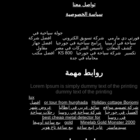
تواصل معنا
سياسة الخصوصية
جولة سياحية في
ي دي مارمي
شركة تسويق الكتروني
افضل شركة
حة في أرمينيا
برامج سياحية في جورجيا
افضل جهاز
شف المعادن
تأسيس الشركات في مصر
مقاول
ير
شركة سياحة في جورجيا
KS 800
افضل مكتب
محاماه في جدة
روابط مهمة
Lorem Ipsum is simply dummy text of the prin
dummy text of the printing
lux
Holiday cottage Bor
or tour from hurghada
افضل
 تصميم مواقع
سائق عربي في ايطاليا
عروض شهر
ل في جورجيا
شركة سياحة في روسيا
رحلات سياحة
في روسيا
best cheap metal detector for
Minelab Gold Monster 2
gold
بيع ساعة أوميغا
سبيدماستر
عايز ابيع ساعة
بيع ساعة تاغ هوير