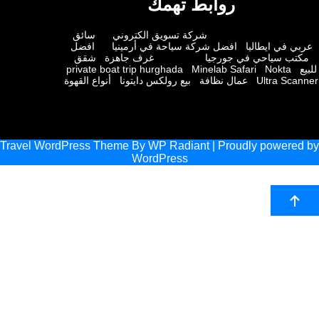
روابط تهمك
شركة تسويق الكتروني
سائق
 في ايطاليا
افضل شركة سياحة في أرمينيا
افضل
ب سياحي في جورجيا
غرف جاهزة
شقق
private boat trip hurghada
Minelab Safari
Nokta
Ultra Sc
عمال نظافة
بيع رولكس دايتونا
أنواع القهوة
Travel WordPress Theme
By
WP Radiant
| Proudly powere
WordPress