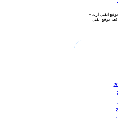
وقع انفني ارك –
Infiniarc يُعد موقع انفني