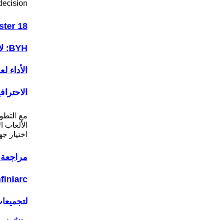
decision…
ter 18
BYH
الأداء ل
الاحتراف
مع التطو
الألعاب ا
اختيار ج
مراجعة 
لتجميعا