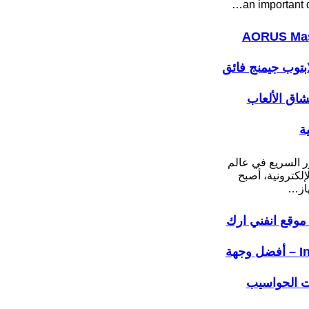
an important 
AORUS Mas
: لابتوب جيمنج فائق
عشاق الألعاب
ية
ر السريع في عالم
لإلكترونية، أصبح
هاز…
موقع انفني ارك
Infiniarc – أفضل وجهة
ت الحواسيب