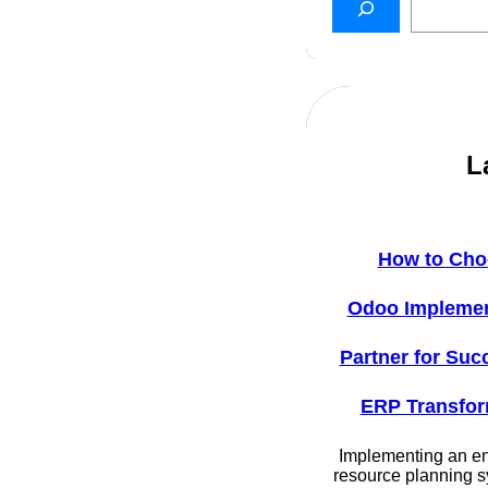
L
How to Cho
Odoo Implemen
Partner for Suc
ERP Transfor
Implementing an en
resource planning s