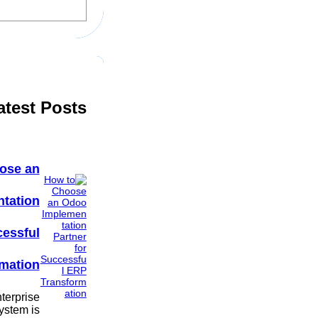
e
a
r
c
h
atest Posts
ose an
tation
cessful
mation
terprise
ystem is