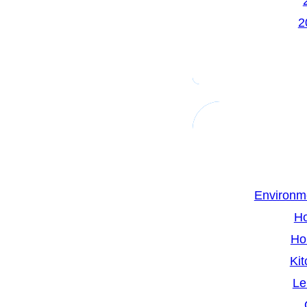
Environm
H
Ho
Kit
Le