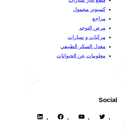
كمبيوتر محمول
مراجع
مرض التوحد
مركبات و سيارات
معدل السكر الطبيعي
معلومات عن الحيوانات
Social
L
F
Y
T
i
a
o
w
n
c
u
i
k
e
T
t