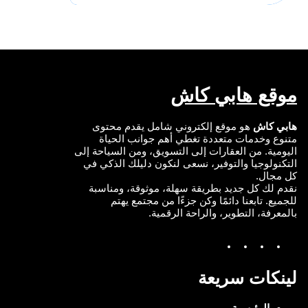
e
b
u
t
d
o
b
e
I
o
e
r
n
k
موقع هابي كاش
هابي كاش
هو موقع إلكتروني شامل يقدم محتوى
متنوع وخدمات متعددة تغطي أهم جوانب الحياة
اليومية. من العقارات إلى التسويق، ومن السياحة إلى
التكنولوجيا والتوفير، نسعى لنكون دليلك الذكي في
كل مجال.
نقدم لك كل جديد بطريقة سهلة، موثوقة، ومناسبة
للجميع. تابعنا دائمًا وكن جزءًا من مجتمع يهتم
بالمعرفة، التطوير، والراحة الرقمية.
Y
I
T
F
o
n
w
a
u
s
i
c
T
t
t
e
لينكات سريعة
u
a
t
b
b
g
e
o
e
r
r
o