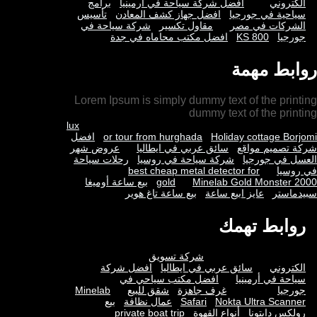
الكتروني
افضل شركة سياحة في أرمينيا
برامج
سياحية في جورجيا
افضل جهاز كشف المعادن
تأسيس
الشركات في مصر
مقاول تكسير
شركة سياحة في
جورجيا
KS 800
افضل مكتب محاماه في جدة
روابط مهمة
Lorem Ipsum is simply dummy text of the printing
dummy text of the printing
lux
Holiday cottage Borjomi
or tour from hurghada
افضل
شركة تصميم مواقع
سائق عربي في ايطاليا
عروض شهر
العسل في جورجيا
شركة سياحة في روسيا
رحلات سياحة
في روسيا
best cheap metal detector for
Minelab Gold Monster 2000
gold
بيع ساعة أوميغا
سبيدماستر
عايز ابيع ساعة
بيع ساعة تاغ هوير
روابط تهمك
شركة تسويق
الكتروني
سائق عربي في ايطاليا
افضل شركة
سياحة في أرمينيا
افضل مكتب سياحي في
جورجيا
غرف جاهزة
شقق للبيع
Minelab
Nokta Ultra Scanner
Safari
عمال نظافة
بيع
رولكس دايتونا
أنواع القهوة
private boat trip