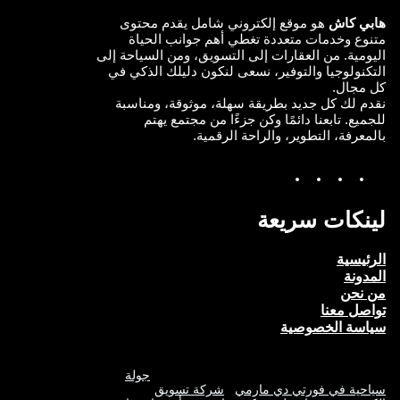
هابي كاش
هو موقع إلكتروني شامل يقدم محتوى
متنوع وخدمات متعددة تغطي أهم جوانب الحياة
اليومية. من العقارات إلى التسويق، ومن السياحة إلى
التكنولوجيا والتوفير، نسعى لنكون دليلك الذكي في
كل مجال.
نقدم لك كل جديد بطريقة سهلة، موثوقة، ومناسبة
للجميع. تابعنا دائمًا وكن جزءًا من مجتمع يهتم
بالمعرفة، التطوير، والراحة الرقمية.
Y
I
T
F
o
n
w
a
u
s
i
c
T
t
t
e
لينكات سريعة
u
a
t
b
b
g
e
o
e
r
r
o
الرئيسية
a
k
المدونة
m
من نحن
تواصل معنا
سياسة الخصوصية
جولة
سياحية في فورتي دي مارمي
شركة تسويق