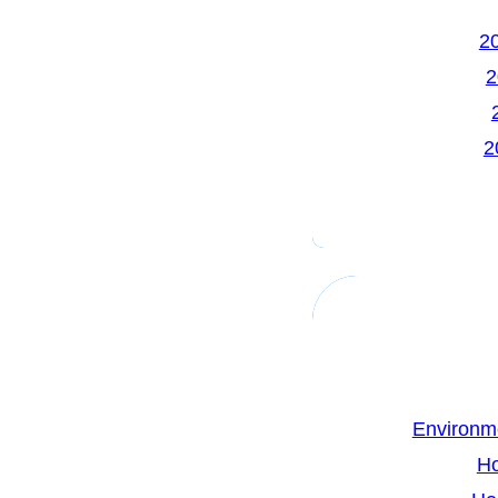
Environm
H