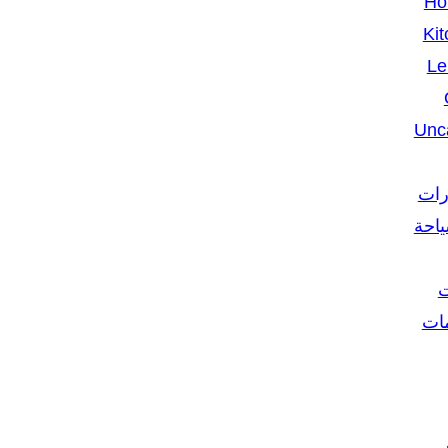
Ho
Kit
Le
Unc
رات
ياحة
ت
مات