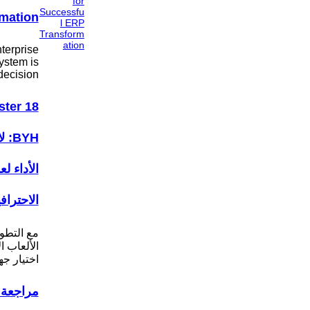
mation
terprise
ystem is
decision…
ter 18
BYH
الأداء ل
الاحتراف
مع التطو
الألعاب ا
اختيار ج
مراجعة 