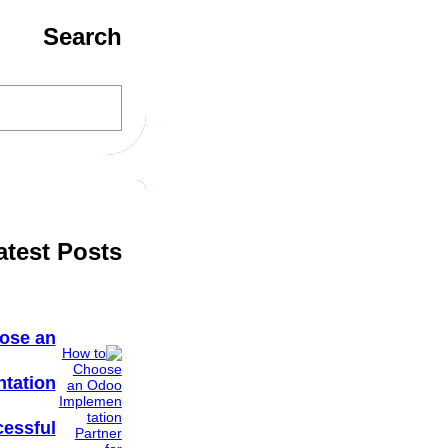
Search
S
e
a
r
c
h
atest Posts
ose an
tation
cessful