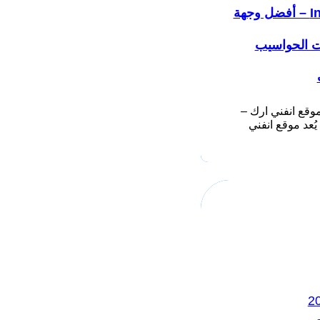
Infiniarc – أفضل وجهة
ت الحواسيب
وقع انفني ارك –
Infiniarc يُعد موقع انفني