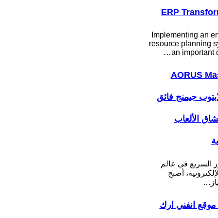
ERP Transfor
Implementing an en
resource planning s
an important 
AORUS Mas
: لابتوب جيمنج فائق
عشاق الألعاب
ية
ر السريع في عالم
لإلكترونية، أصبح
هاز…
موقع انفني ارك