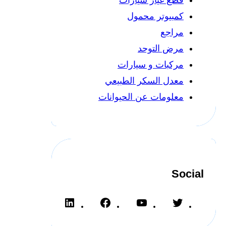
كمبيوتر محمول
مراجع
مرض التوحد
مركبات و سيارات
معدل السكر الطبيعي
معلومات عن الحيوانات
Social
L
F
Y
T
i
a
o
w
n
c
u
i
k
e
T
t