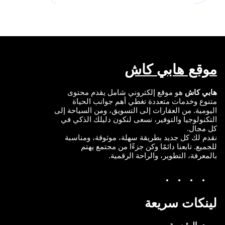
e
b
u
t
d
o
b
e
I
o
e
r
n
k
موقع هابي كاش
هابي كاش
هو موقع إلكتروني شامل يقدم محتوى
متنوع وخدمات متعددة تغطي أهم جوانب الحياة
اليومية. من العقارات إلى التسويق، ومن السياحة إلى
التكنولوجيا والتوفير، نسعى لنكون دليلك الذكي في
كل مجال.
نقدم لك كل جديد بطريقة سهلة، موثوقة، ومناسبة
للجميع. تابعنا دائمًا وكن جزءًا من مجتمع يهتم
بالمعرفة، التطوير، والراحة الرقمية.
Y
I
T
F
o
n
w
a
u
s
i
c
T
t
t
e
لينكات سريعة
u
a
t
b
b
g
e
o
e
r
r
o