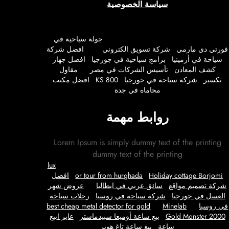
سياسة الخصوصية
جولة سياحية في
ي دي مارمي
شركة تسويق الكتروني
افضل شركة
حة في أرمينيا
برامج سياحية في جورجيا
افضل جهاز
شف المعادن
تأسيس الشركات في مصر
مقاول
ير
شركة سياحة في جورجيا
KS 800
افضل مكتب
محاماه في جدة
روابط مهمة
Lorem Ipsum is simply dummy text of the print
dummy text of the printing
lux
Holiday cottage Borj
or tour from hurghada
افضل
 تصميم مواقع
سائق عربي في ايطاليا
عروض شهر
ل في جورجيا
شركة سياحة في روسيا
رحلات سياحة
وسيا
Minelab
best cheap metal detector for gold
Gold Monster 
بيع ساعة أوميغا سبيدماستر
عايز ابيع
ساعة
بيع ساعة تاغ هوير