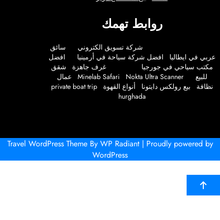
روابط تهمك
شركة تسويق الكتروني
سائق
 في ايطاليا
افضل شركة سياحة في أرمينيا
افضل
ب سياحي في جورجيا
غرف جاهزة
شقق
لبيع
Nokta Ultra Scanner
Minelab Safari
عمال
فة
بيع رولكس دايتونا
أنواع القهوة
private boat trip
hurghada
Travel WordPress Theme
By
WP Radiant
| Proudly powered
WordPress