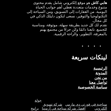
هابي كاش
هو موقع إلكتروني شامل يقدم محتوى
متنوع وخدمات متعددة تغطي أهم جوانب الحياة
اليومية. من العقارات إلى التسويق، ومن السياحة إلى
التكنولوجيا والتوفير، نسعى لنكون دليلك الذكي في
كل مجال.
نقدم لك كل جديد بطريقة سهلة، موثوقة، ومناسبة
للجميع. تابعنا دائمًا وكن جزءًا من مجتمع يهتم
بالمعرفة، التطوير، والراحة الرقمية.
Y
I
T
F
o
n
w
a
u
s
i
c
T
t
t
e
لينكات سريعة
u
a
t
b
b
g
e
o
e
r
r
o
الرئيسية
a
k
المدونة
m
من نحن
تواصل معنا
سياسة الخصوصية
جولة
سياحية في فورتي دي مارمي
شركة تسويق
الكتروني
افضل شركة سياحة في أرمينيا
برامج