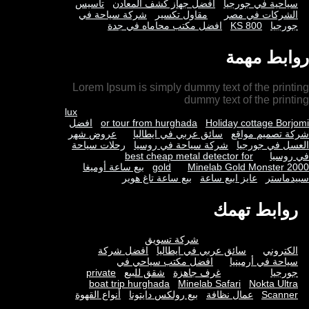
سياحية في جورجيا
افضل جهاز كشف المعادن
تأسيس
الشركات في مصر
مقاول تكسير
شركة سياحة في
جورجيا
KS 800
افضل مكتب محاماه في جدة
روابط مهمة
Lorem Ipsum is simply dummy text of the printing
dummy text of the printing
lux
Holiday cottage Borjomi
or tour from hurghada
افضل
شركة تصميم مواقع
سائق عربي في ايطاليا
عروض شهر
العسل في جورجيا
شركة سياحة في روسيا
رحلات سياحة
في روسيا
best cheap metal detector for
Minelab Gold Monster 2000
gold
بيع ساعة أوميغا
سبيدماستر
عايز ابيع ساعة
بيع ساعة تاغ هوير
روابط تهمك
شركة تسويق
الكتروني
سائق عربي في ايطاليا
افضل شركة
سياحة في أرمينيا
افضل مكتب سياحي في
جورجيا
غرف جاهزة
شقق للبيع
private
boat trip hurghada
Minelab Safari
Nokta Ultra
Scanner
عمال نظافة
بيع رولكس دايتونا
أنواع القهوة