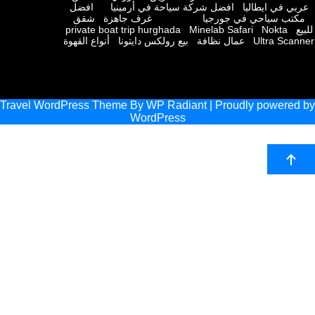
 في ايطاليا
افضل شركة سياحة في أرمينيا
افضل
ب سياحي في جورجيا
غرف جاهزة
شقق
private boat trip hurghada
Minelab Safari
Nokta
Ultra Sc
عمال نظافة
بيع رولكس دايتونا
أنواع القهوة
Travel WordPress Theme
By
WP Radiant
| Proudly powere
WordPress