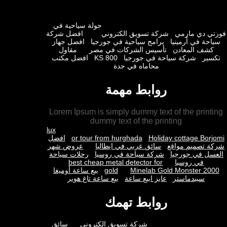
جولة سياحية في
ي دي مارمي
شركة تسويق الكتروني
افضل شركة
حة في أرمينيا
برامج سياحية في جورجيا
افضل جهاز
شف المعادن
تأسيس الشركات في مصر
مقاول
ير
شركة سياحة في جورجيا
KS 800
افضل مكتب
محاماه في جدة
روابط مهمة
Lorem Ipsum is simply dummy text of the prin
dummy text of the printing
lux
Holiday cottage Bor
or tour from hurghada
افضل
 تصميم مواقع
سائق عربي في ايطاليا
عروض شهر
ل في جورجيا
شركة سياحة في روسيا
رحلات سياحة
في روسيا
best cheap metal detector for
Minelab Gold Monster 2
gold
بيع ساعة أوميغا
سبيدماستر
عايز ابيع ساعة
بيع ساعة تاغ هوير
روابط تهمك
شركة تسويق الكتروني
سائق