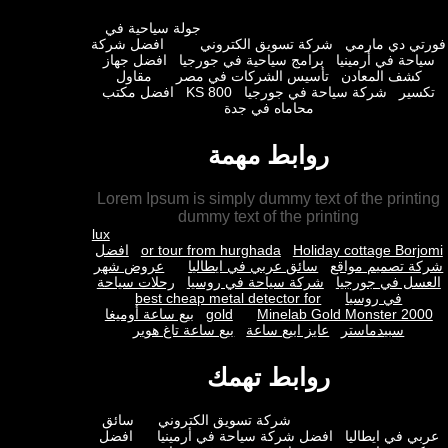
جولة سياحية في
ي دي مارمي
شركة تسويق الكتروني
افضل شركة
حة في أرمينيا
برامج سياحية في جورجيا
افضل جهاز
شف المعادن
تأسيس الشركات في مصر
مقاول
ير
شركة سياحة في جورجيا
KS 800
افضل مكتب
محاماه في جدة
روابط مهمة
Lorem Ipsum is simply dummy text of the prin
dummy text of the printing
lux
Holiday cottage Bor
or tour from hurghada
افضل
 تصميم مواقع
سائق عربي في ايطاليا
عروض شهر
ل في جورجيا
شركة سياحة في روسيا
رحلات سياحة
في روسيا
best cheap metal detector for
Minelab Gold Monster 2
gold
بيع ساعة أوميغا
سبيدماستر
عايز ابيع ساعة
بيع ساعة تاغ هوير
روابط تهمك
شركة تسويق الكتروني
سائق
 في ايطاليا
افضل شركة سياحة في أرمينيا
افضل