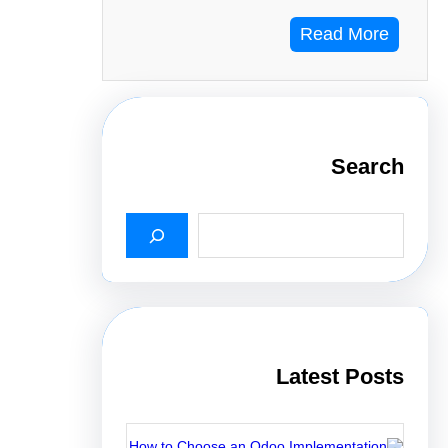
Read More
Search
S
e
a
r
c
h
Latest Posts