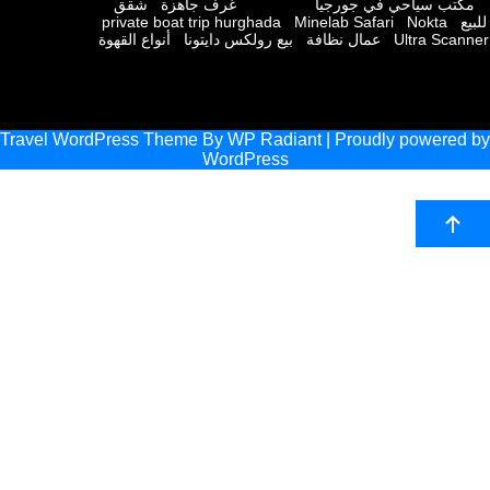
ب سياحي في جورجيا
غرف جاهزة
شقق
private boat trip hurghada
Minelab Safari
Nokta
Ultra Sc
عمال نظافة
بيع رولكس دايتونا
أنواع القهوة
Travel WordPress Theme
By
WP Radiant
| Proudly powere
WordPress