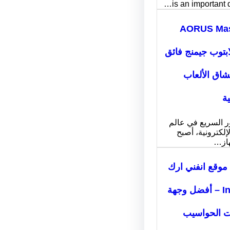
is an important 
AORUS Mas
: لابتوب جيمنج فائق
عشاق الألعاب
ية
ر السريع في عالم
لإلكترونية، أصبح
هاز…
موقع انفني ارك
Infiniarc – أفضل وجهة
ت الحواسيب