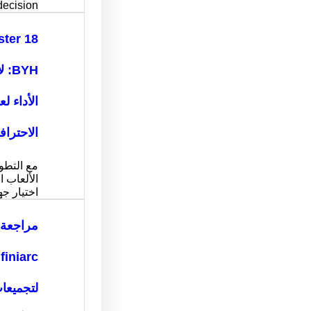
decision…
ter 18
BYH
الأداء ل
الاحتراف
مع التطو
الألعاب ا
اختيار ج
مراجعة 
لتجميعا