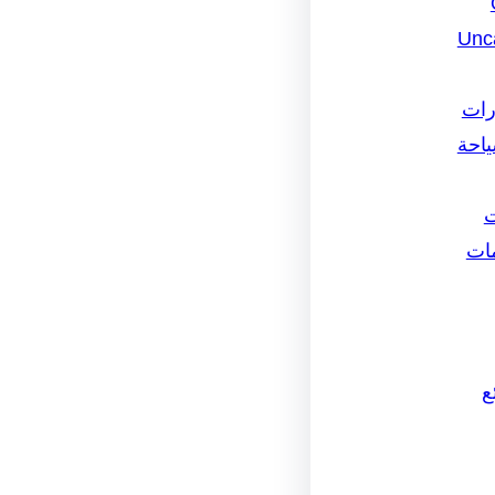
Unc
رات
ياحة
ت
مات
ع