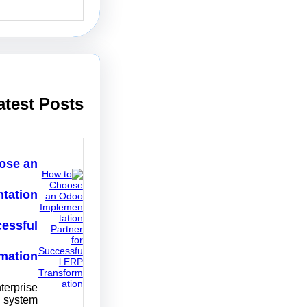
e
a
r
c
h
atest Posts
ose an
tation
cessful
mation
terprise
g system