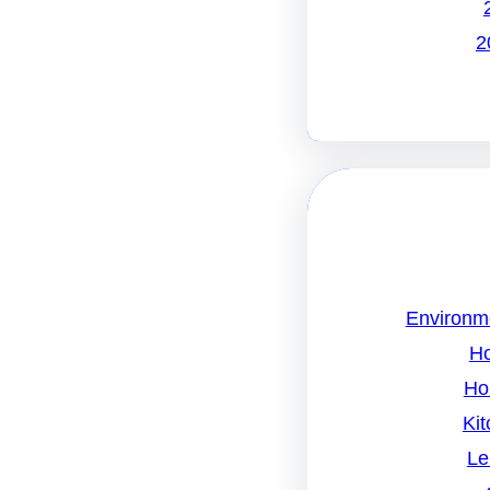
Environm
H
Ho
Kit
Le