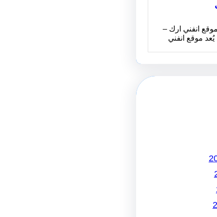
وقع انفني ارك –
Infiniarc يُعد موقع انفني