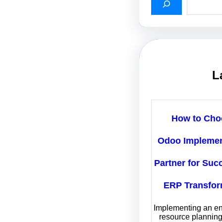
L
How to Cho
Odoo Implemen
Partner for Suc
ERP Transfor
Implementing an en
resource plannin