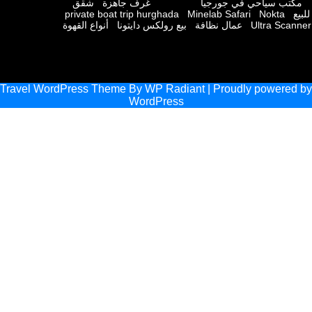
ب سياحي في جورجيا
غرف جاهزة
شقق
private boat trip hurghada
Minelab Safari
Nokta
Ultra Sc
عمال نظافة
بيع رولكس دايتونا
أنواع القهوة
Travel WordPress Theme
By
WP Radiant
| Proudly powere
WordPress