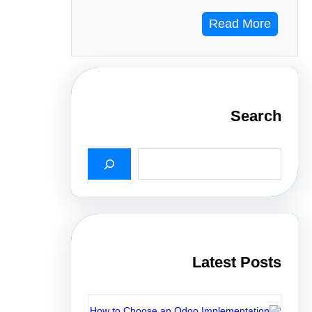
Read More
Search
S
e
a
r
c
h
Latest Posts