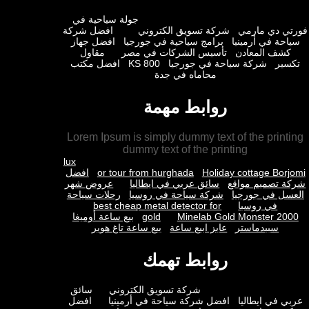
جولة سياحية في
ي دي مارمي
شركة تسويق الكتروني
افضل شركة
حة في أرمينيا
برامج سياحية في جورجيا
افضل جهاز
شف المعادن
تأسيس الشركات في مصر
مقاول
ير
شركة سياحة في جورجيا
KS 800
افضل مكتب
محاماه في جدة
روابط مهمة
Lorem Ipsum is simply dummy text of the prin
dummy text of the printing
lux
Holiday cottage Bor
or tour from hurghada
افضل
 تصميم مواقع
سائق عربي في ايطاليا
عروض شهر
ل في جورجيا
شركة سياحة في روسيا
رحلات سياحة
في روسيا
best cheap metal detector for
Minelab Gold Monster 2
gold
بيع ساعة أوميغا
سبيدماستر
عايز ابيع ساعة
بيع ساعة تاغ هوير
روابط تهمك
شركة تسويق الكتروني
سائق
 في ايطاليا
افضل شركة سياحة في أرمينيا
افضل