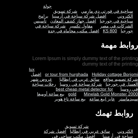
جولة
سياحية في فورتي دي مارمي
شركة تسويق
الكتروني
افضل شركة سياحة في أرمينيا
برامج
سياحية في جورجيا
افضل جهاز كشف المعادن
تأسيس
الشركات في مصر
مقاول تكسير
شركة سياحة في
جورجيا
KS 800
افضل مكتب محاماه في جدة
روابط مهمة
Lorem Ipsum is simply dummy text of the printing
dummy text of the printing
lux
Holiday cottage Borjomi
or tour from hurghada
افضل
شركة تصميم مواقع
سائق عربي في ايطاليا
عروض شهر
العسل في جورجيا
شركة سياحة في روسيا
رحلات سياحة
في روسيا
best cheap metal detector for
Minelab Gold Monster 2000
gold
بيع ساعة أوميغا
سبيدماستر
عايز ابيع ساعة
بيع ساعة تاغ هوير
روابط تهمك
شركة تسويق
الكتروني
سائق عربي في ايطاليا
افضل شركة
سياحة في أرمينيا
افضل مكتب سياحي في