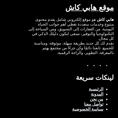
موقع هابي كاش
هابي كاش
هو موقع إلكتروني شامل يقدم محتوى
متنوع وخدمات متعددة تغطي أهم جوانب الحياة
اليومية. من العقارات إلى التسويق، ومن السياحة إلى
التكنولوجيا والتوفير، نسعى لنكون دليلك الذكي في
كل مجال.
نقدم لك كل جديد بطريقة سهلة، موثوقة، ومناسبة
للجميع. تابعنا دائمًا وكن جزءًا من مجتمع يهتم
بالمعرفة، التطوير، والراحة الرقمية.
Y
I
T
F
o
n
w
a
u
s
i
c
T
t
t
e
لينكات سريعة
u
a
t
b
b
g
e
o
e
r
r
o
الرئيسية
a
k
المدونة
m
من نحن
تواصل معنا
سياسة الخصوصية