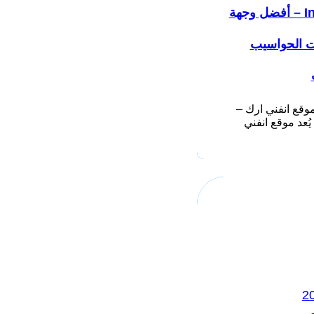
Infiniarc – أفضل وجهة
ت الحواسيب
وقع انفني ارك –
Infiniarc يُعد موقع انفني