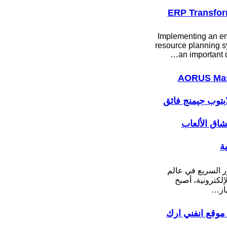
ERP Transfor
Implementing an en
resource planning s
an important 
AORUS Mas
: لابتوب جيمنج فائق
عشاق الألعاب
ية
ر السريع في عالم
لإلكترونية، أصبح
هاز…
موقع انفني ارك