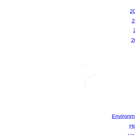
Environm
H