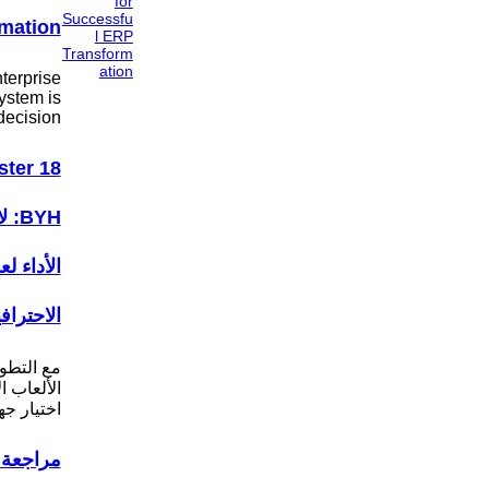
mation
terprise
ystem is
decision…
ter 18
BYH
الأداء ل
الاحتراف
مع التطو
الألعاب ا
اختيار ج
مراجعة 