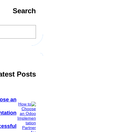
Search
S
e
a
r
c
h
atest Posts
ose an
tation
cessful