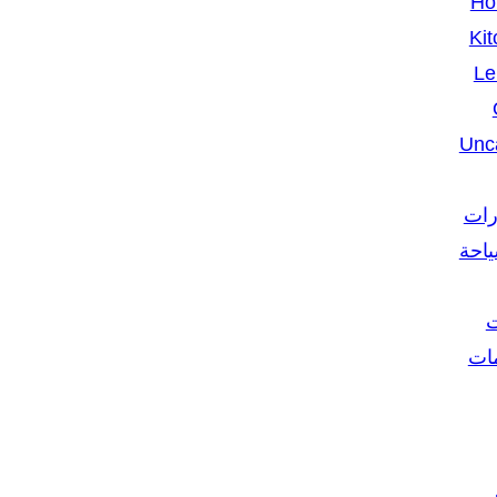
Ho
Kit
Le
Unc
رات
ياحة
ت
مات