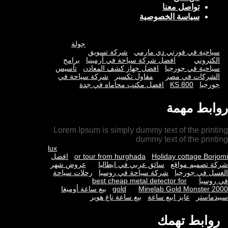
تواصل معنا
سياسة الخصوصية
جولة
سياحية في فورتي دي مارمي
شركة تسويق
الكتروني
افضل شركة سياحة في أرمينيا
برامج
سياحية في جورجيا
افضل جهاز كشف المعادن
تأسيس
الشركات في مصر
مقاول تكسير
شركة سياحة في
جورجيا
KS 800
افضل مكتب محاماه في جدة
روابط مهمة
Lorem Ipsum is simply dummy text of the printing
dummy text of the printing
lux
Holiday cottage Borjomi
or tour from hurghada
افضل
شركة تصميم مواقع
سائق عربي في ايطاليا
عروض شهر
العسل في جورجيا
شركة سياحة في روسيا
رحلات سياحة
في روسيا
best cheap metal detector for
Minelab Gold Monster 2000
gold
بيع ساعة أوميغا
سبيدماستر
عايز ابيع ساعة
بيع ساعة تاغ هوير
روابط تهمك