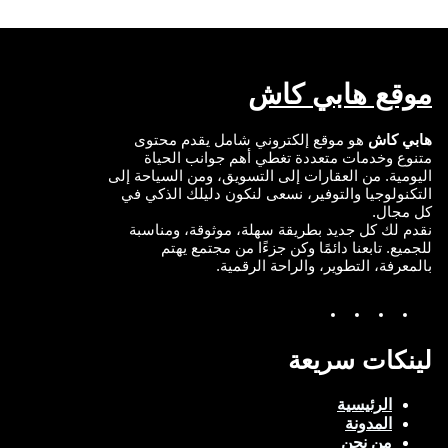
I
o
e
r
n
k
موقع هابي كاش
هابي كاش
هو موقع إلكتروني شامل يقدم محتوى
متنوع وخدمات متعددة تغطي أهم جوانب الحياة
اليومية. من العقارات إلى التسويق، ومن السياحة إلى
التكنولوجيا والتوفير، نسعى لنكون دليلك الذكي في
كل مجال.
نقدم لك كل جديد بطريقة سهلة، موثوقة، ومناسبة
للجميع. تابعنا دائمًا وكن جزءًا من مجتمع يهتم
بالمعرفة، التطوير، والراحة الرقمية.
Y
I
T
F
o
n
w
a
u
s
i
c
T
t
t
e
لينكات سريعة
u
a
t
b
b
g
e
o
e
r
r
o
الرئيسية
a
k
المدونة
m
من نحن