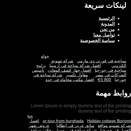
لينكات سريعة
الرئيسية
المدونة
من نحن
تواصل معنا
سياسة الخصوصية
جولة
سياحية في فورتي دي مارمي
شركة تسويق
الكتروني
افضل شركة سياحة في أرمينيا
برامج
سياحية في جورجيا
افضل جهاز كشف المعادن
تأسيس
الشركات في مصر
مقاول تكسير
شركة سياحة في
جورجيا
KS 800
افضل مكتب محاماه في جدة
روابط مهمة
Lorem Ipsum is simply dummy text of the printing
dummy text of the printing
lux
Holiday cottage Borjomi
or tour from hurghada
افضل
شركة تصميم مواقع
سائق عربي في ايطاليا
عروض شهر
العسل في جورجيا
شركة سياحة في روسيا
رحلات سياحة