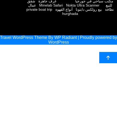
ب سياحي في جورجيا
غرف جاهزة
شقق
يع
Nokta Ultra Scanner
Minelab Safari
عمال
فة
بيع رولكس دايتونا
أنواع القهوة
private boat trip
hurghada
Travel WordPress Theme
By
WP Radiant
| Proudly powere
WordPress