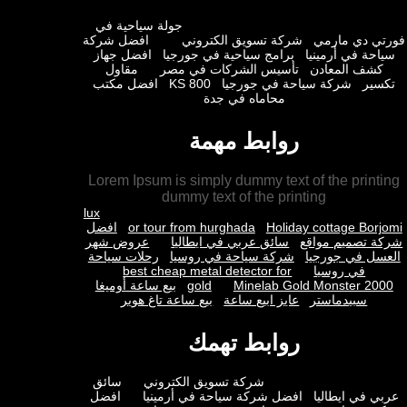
جولة سياحية في
ي دي مارمي
شركة تسويق الكتروني
افضل شركة
حة في أرمينيا
برامج سياحية في جورجيا
افضل جهاز
شف المعادن
تأسيس الشركات في مصر
مقاول
ير
شركة سياحة في جورجيا
KS 800
افضل مكتب
محاماه في جدة
روابط مهمة
Lorem Ipsum is simply dummy text of the prin
dummy text of the printing
lux
Holiday cottage Bor
or tour from hurghada
افضل
 تصميم مواقع
سائق عربي في ايطاليا
عروض شهر
ل في جورجيا
شركة سياحة في روسيا
رحلات سياحة
في روسيا
best cheap metal detector for
Minelab Gold Monster 2
gold
بيع ساعة أوميغا
سبيدماستر
عايز ابيع ساعة
بيع ساعة تاغ هوير
روابط تهمك
شركة تسويق الكتروني
سائق
 في ايطاليا
افضل شركة سياحة في أرمينيا
افضل