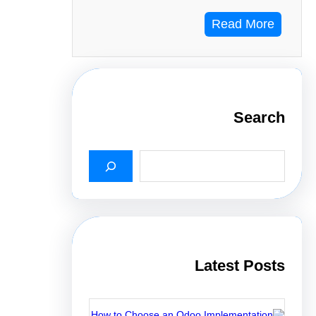
Read More
Search
S
e
a
r
c
h
Latest Posts