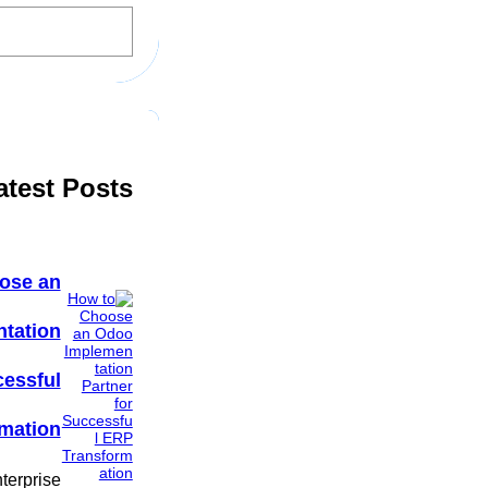
S
e
a
r
c
h
atest Posts
ose an
tation
cessful
mation
terprise