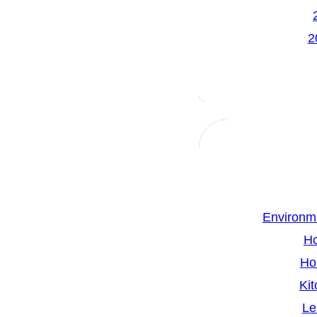
Environm
H
Ho
Kit
Le