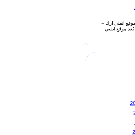
وقع انفني ارك –
Infiniarc يُعد موقع انفني