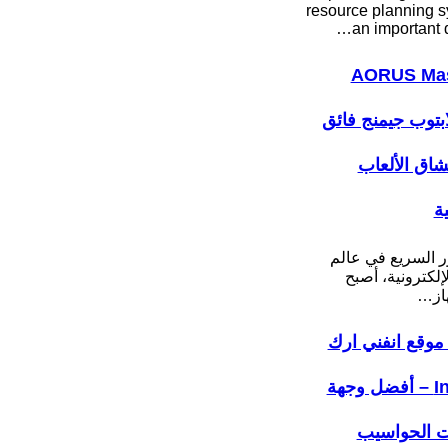
resource planning s
an important 
AORUS Mas
: لابتوب جيمنج فائق
عشاق الألعاب
ية
ر السريع في عالم
لإلكترونية، أصبح
هاز…
موقع انفني ارك
Infiniarc – أفضل وجهة
ت الحواسيب