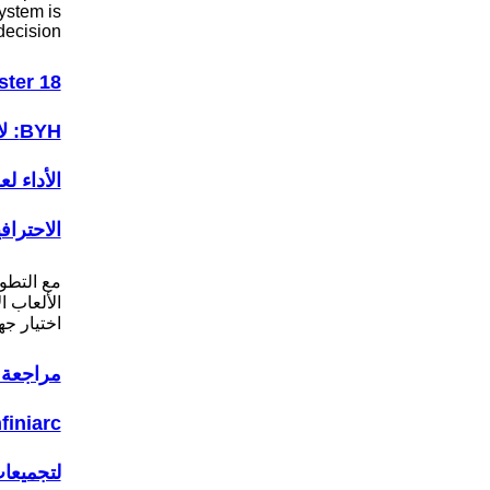
ystem is
decision…
ter 18
BYH
الأداء ل
الاحتراف
مع التطو
الألعاب ا
اختيار ج
مراجعة 
لتجميعا