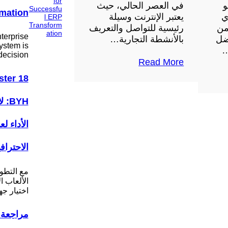
و
في العصر الحالي، حيث
mation
ي
يعتبر الإنترنت وسيلة
من
رئيسية للتواصل والتعريف
terprise
ضل
بالأنشطة التجارية…
ystem is
…
decision…
Read More
ter 18
BYH
الأداء ل
الاحتراف
مع التطو
الألعاب ا
اختيار ج
مراجعة 