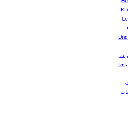
Ho
Kit
Le
Unc
رات
ياحة
ت
مات