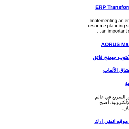
ERP Transfor
Implementing an en
resource planning s
an important 
AORUS Mas
: لابتوب جيمنج فائق
عشاق الألعاب
ية
ر السريع في عالم
لإلكترونية، أصبح
هاز…
موقع انفني ارك