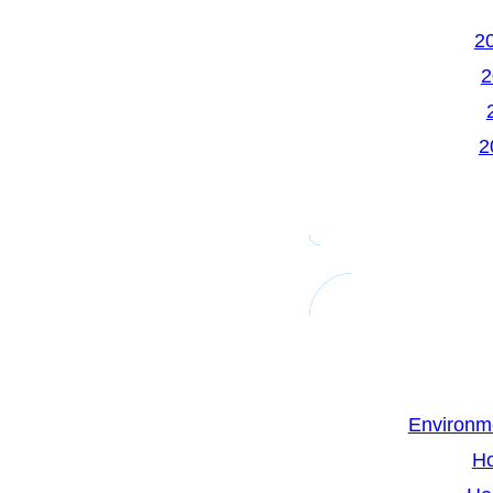
Environm
H