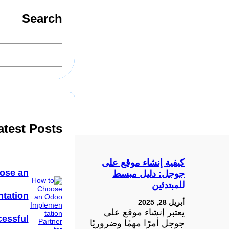
Search
S
e
a
r
c
h
atest Posts
كيفية إنشاء موقع على
ose an
جوجل: دليل مبسط
للمبتدئين
tation
أبريل 28, 2025
يعتبر إنشاء موقع على
cessful
جوجل أمرًا مهمًا وضروريًا