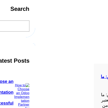
Search
S
e
a
r
c
h
atest Posts
 ما
ose an
tation
 ما
تبر
cessful
 من