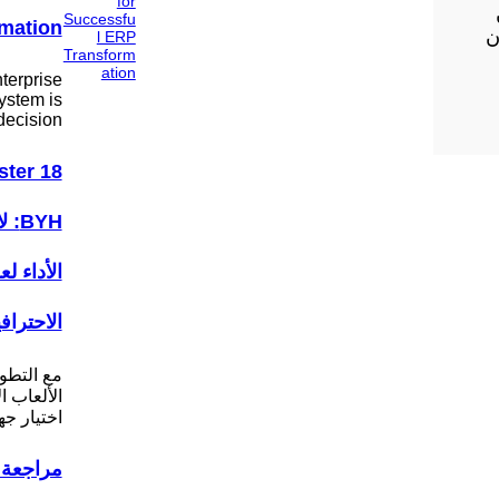
mation
ن
terprise
ystem is
decision…
ter 18
BYH
الأداء ل
الاحتراف
مع التطو
الألعاب ا
اختيار ج
مراجعة 