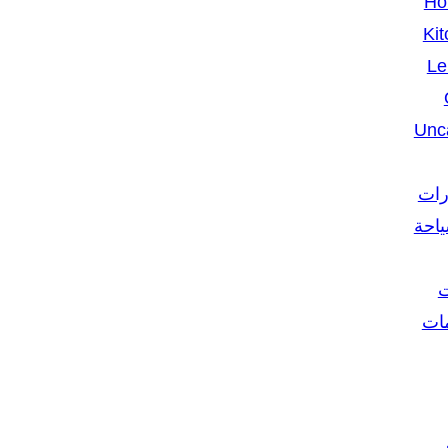
Ho
Kit
Le
Unc
رات
ياحة
ت
مات