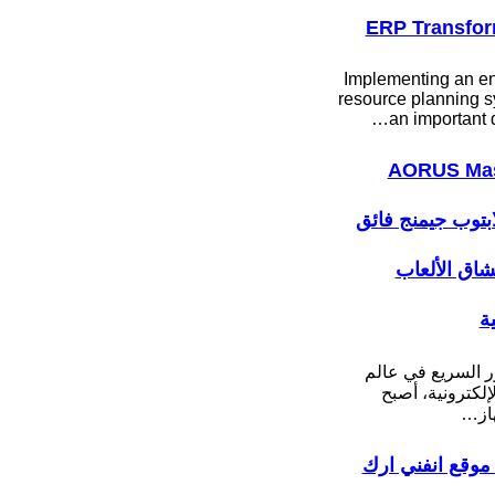
ERP Transfor
Implementing an en
resource planning s
an important 
AORUS Mas
: لابتوب جيمنج فائق
عشاق الألعاب
ية
ر السريع في عالم
لإلكترونية، أصبح
هاز…
موقع انفني ارك