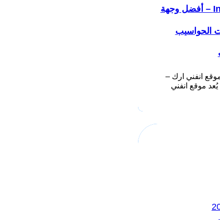
Infiniarc – أفضل وجهة
ت الحواسيب
وقع انفني ارك –
Infiniarc يُعد موقع انفني