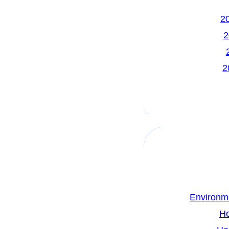
Environm
H