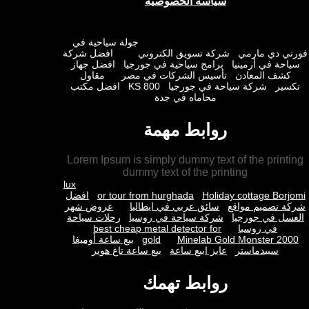
سياسة الخصوصية
جولة سياحية في
ي دي مارمي
شركة تسويق الكتروني
افضل شركة
حة في أرمينيا
برامج سياحية في جورجيا
افضل جهاز
شف المعادن
تأسيس الشركات في مصر
مقاول
ير
شركة سياحة في جورجيا
KS 800
افضل مكتب
محاماه في جدة
روابط مهمة
Lorem Ipsum is simply dummy text of the prin
dummy text of the printing
lux
Holiday cottage Bor
or tour from hurghada
افضل
 تصميم مواقع
سائق عربي في ايطاليا
عروض شهر
ل في جورجيا
شركة سياحة في روسيا
رحلات سياحة
في روسيا
best cheap metal detector for
Minelab Gold Monster 2
gold
بيع ساعة أوميغا
سبيدماستر
عايز ابيع ساعة
بيع ساعة تاغ هوير
روابط تهمك