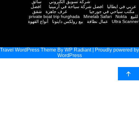
شركة تسويق الكتروني
سائق
 في ايطاليا
افضل شركة سياحة في أرمينيا
افضل
ب سياحي في جورجيا
غرف جاهزة
شقق
private boat trip hurghada
Minelab Safari
Nokta
Ultra Sc
عمال نظافة
بيع رولكس دايتونا
أنواع القهوة
Travel WordPress Theme
By
WP Radiant
| Proudly powere
WordPress