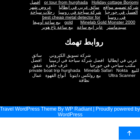
Holiday cottage Bor
or tour from hurghada
افضل
 تصميم مواقع
سائق عربي في ايطاليا
عروض شهر
ل في جورجيا
شركة سياحة في روسيا
رحلات سياحة
في روسيا
best cheap metal detector for
Minelab Gold Monster 2
gold
بيع ساعة أوميغا
سبيدماستر
عايز ابيع ساعة
بيع ساعة تاغ هوير
روابط تهمك
شركة تسويق الكتروني
سائق
 في ايطاليا
افضل شركة سياحة في أرمينيا
افضل
ب سياحي في جورجيا
غرف جاهزة
شقق
private boat trip hurghada
Minelab Safari
Nokta
Ultra Scan
بيع رولكس دايتونا
أنواع القهوة
عمال
نظافة
Travel WordPress Theme
By
WP Radiant
| Proudly powere
WordPress