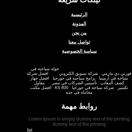
الرئيسية
المدونة
من نحن
تواصل معنا
سياسة الخصوصية
جولة سياحية في
ي دي مارمي
شركة تسويق الكتروني
افضل شركة
حة في أرمينيا
برامج سياحية في جورجيا
افضل جهاز
شف المعادن
تأسيس الشركات في مصر
مقاول
ير
شركة سياحة في جورجيا
KS 800
افضل مكتب
محاماه في جدة
روابط مهمة
Lorem Ipsum is simply dummy text of the prin
dummy text of the printing
lux