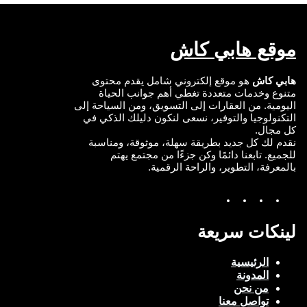
موقع هابي كاش
هابي كاش
هو موقع إلكتروني شامل يقدم محتوى
متنوع وخدمات متعددة تغطي أهم جوانب الحياة
اليومية. من العقارات إلى التسويق، ومن السياحة إلى
التكنولوجيا والتوفير، نسعى لنكون دليلك الذكي في
كل مجال.
نقدم لك كل جديد بطريقة سهلة، موثوقة، ومناسبة
للجميع. تابعنا دائمًا وكن جزءًا من مجتمع يهتم
بالمعرفة، التطوير، والراحة الرقمية.
Y
I
T
F
o
n
w
a
u
s
i
c
T
t
t
e
لينكات سريعة
u
a
t
b
b
g
e
o
e
r
r
o
الرئيسية
a
k
المدونة
m
من نحن
تواصل معنا