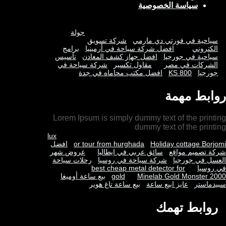
سياسة الخصوصية
جولة
سياحية في فورتي دي مارمي
شركة تسويق
الكتروني
افضل شركة سياحة في أرمينيا
برامج
سياحية في جورجيا
افضل جهاز كشف المعادن
تأسيس
الشركات في مصر
مقاول تكسير
شركة سياحة في
جورجيا
KS 800
افضل مكتب محاماه في جدة
روابط مهمة
Lorem Ipsum is simply dummy text of the printing
dummy text of the printing
lux
Holiday cottage Borjomi
or tour from hurghada
افضل
شركة تصميم مواقع
سائق عربي في ايطاليا
عروض شهر
العسل في جورجيا
شركة سياحة في روسيا
رحلات سياحة
في روسيا
best cheap metal detector for
Minelab Gold Monster 2000
gold
بيع ساعة أوميغا
سبيدماستر
عايز ابيع ساعة
بيع ساعة تاغ هوير
روابط تهمك