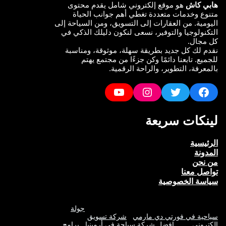
هابي كاش
هو موقع إلكتروني شامل يقدم محتوى
متنوع وخدمات متعددة تغطي أهم جوانب الحياة
اليومية. من العقارات إلى التسويق، ومن السياحة إلى
التكنولوجيا والتوفير، نسعى لنكون دليلك الذكي في
كل مجال.
نقدم لك كل جديد بطريقة سهلة، موثوقة، ومناسبة
للجميع. تابعنا دائمًا وكن جزءًا من مجتمع يهتم
بالمعرفة، التطوير، والراحة الرقمية.
YouTube
Instagram
Twitter
Facebook
لينكات سريعة
الرئيسية
المدونة
من نحن
تواصل معنا
سياسة الخصوصية
جولة
سياحية في فورتي دي مارمي
شركة تسويق
الكتروني
افضل شركة سياحة في أرمينيا
برامج