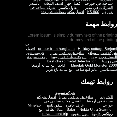
سياحية في جورجيا
افضل جهاز كشف المعادن
تأسيس
الشركات في مصر
مقاول تكسير
شركة سياحة في
جورجيا
KS 800
افضل مكتب محاماه في جدة
روابط مهمة
Lorem Ipsum is simply dummy text of the printing
dummy text of the printing
lux
Holiday cottage Borjomi
or tour from hurghada
افضل
شركة تصميم مواقع
سائق عربي في ايطاليا
عروض شهر
العسل في جورجيا
شركة سياحة في روسيا
رحلات سياحة
في روسيا
best cheap metal detector for
Minelab Gold Monster 2000
gold
بيع ساعة أوميغا
سبيدماستر
عايز ابيع ساعة
بيع ساعة تاغ هوير
روابط تهمك
شركة تسويق
الكتروني
سائق عربي في ايطاليا
افضل شركة
سياحة في أرمينيا
افضل مكتب سياحي في
جورجيا
غرف جاهزة
شقق للبيع
Minelab
Nokta Ultra Scanner
Safari
عمال نظافة
بيع
رولكس دايتونا
أنواع القهوة
private boat trip