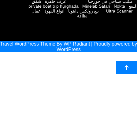
ب سياحي في جورجيا
غرف جاهزة
شقق
private boat trip hurghada
Minelab Safari
Nokta
Ultra Scan
بيع رولكس دايتونا
أنواع القهوة
عمال
نظافة
Travel WordPress Theme
By
WP Radiant
| Proudly powere
WordPress