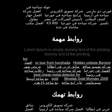
جولة سياحية في
ي دي مارمي
شركة تسويق الكتروني
افضل شركة
حة في أرمينيا
برامج سياحية في جورجيا
افضل جهاز
شف المعادن
تأسيس الشركات في مصر
مقاول
ير
شركة سياحة في جورجيا
KS 800
افضل مكتب
محاماه في جدة
روابط مهمة
Lorem Ipsum is simply dummy text of the prin
dummy text of the printing
lux
Holiday cottage Bor
or tour from hurghada
افضل
 تصميم مواقع
سائق عربي في ايطاليا
عروض شهر
ل في جورجيا
شركة سياحة في روسيا
رحلات سياحة
في روسيا
best cheap metal detector for
Minelab Gold Monster 2
gold
بيع ساعة أوميغا
سبيدماستر
عايز ابيع ساعة
بيع ساعة تاغ هوير
روابط تهمك
شركة تسويق الكتروني
سائق
 في ايطاليا
افضل شركة سياحة في أرمينيا
افضل