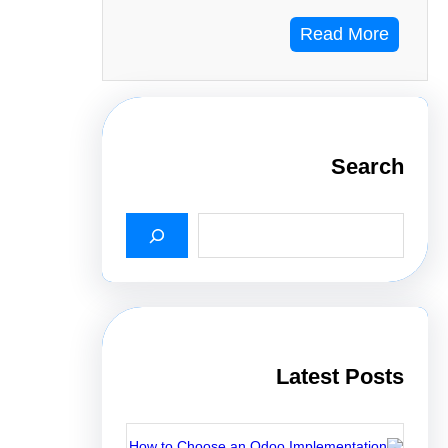
Read More
Search
S
e
a
r
c
h
Latest Posts