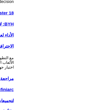
decision…
ter 18
BYH
الأداء ل
الاحتراف
مع التطو
الألعاب ا
اختيار ج
مراجعة 
لتجميعا