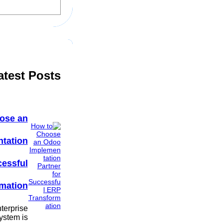
e
a
r
c
h
atest Posts
ose an
tation
cessful
mation
terprise
ystem is