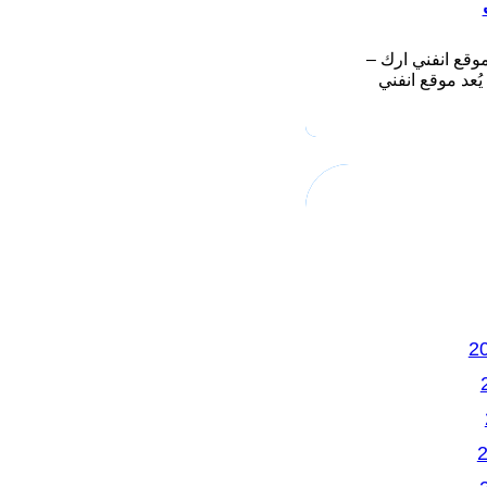
وقع انفني ارك –
Infiniarc يُعد موقع انفني