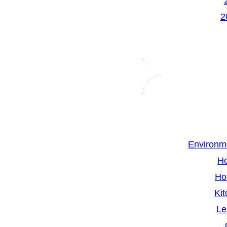
Environm
H
Ho
Kit
Le