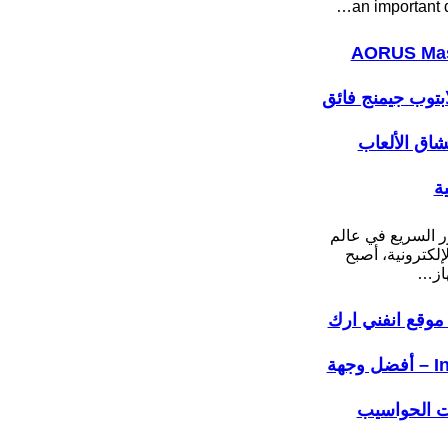
an important 
AORUS Mas
: لابتوب جيمنج فائق
عشاق الألعاب
ية
ر السريع في عالم
لإلكترونية، أصبح
هاز…
موقع انفني ارك
Infiniarc – أفضل وجهة
ت الحواسيب