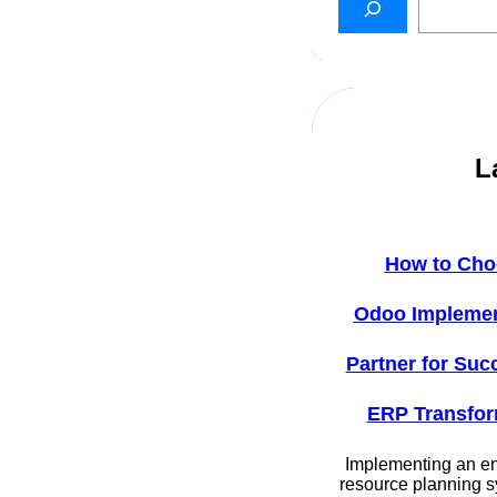
L
How to Cho
Odoo Implemen
Partner for Suc
ERP Transfor
Implementing an en
resource planning s