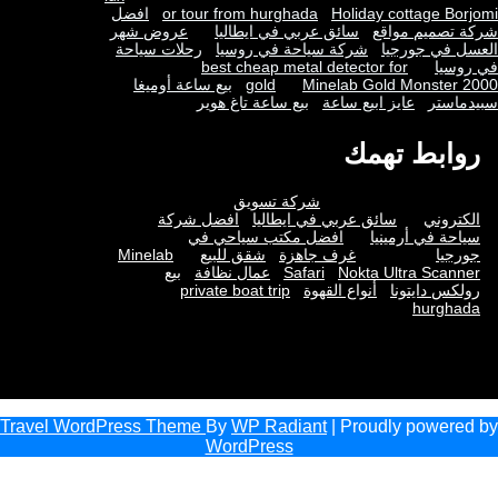
Holiday cottage Borjomi
or tour from hurghada
افضل
شركة تصميم مواقع
سائق عربي في ايطاليا
عروض شهر
العسل في جورجيا
شركة سياحة في روسيا
رحلات سياحة
في روسيا
best cheap metal detector for
Minelab Gold Monster 2000
gold
بيع ساعة أوميغا
سبيدماستر
عايز ابيع ساعة
بيع ساعة تاغ هوير
روابط تهمك
شركة تسويق
الكتروني
سائق عربي في ايطاليا
افضل شركة
سياحة في أرمينيا
افضل مكتب سياحي في
جورجيا
غرف جاهزة
شقق للبيع
Minelab
Nokta Ultra Scanner
Safari
عمال نظافة
بيع
رولكس دايتونا
أنواع القهوة
private boat trip
hurghada
Travel WordPress Theme
By
WP Radiant
| Proudly powered by
WordPress