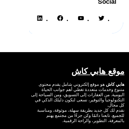
Social
L
F
Y
T
i
a
o
w
n
c
u
i
k
e
T
t
e
b
u
t
d
o
b
e
I
o
e
r
n
k
موقع هابي كاش
هابي كاش
هو موقع إلكتروني شامل يقدم محتوى
متنوع وخدمات متعددة تغطي أهم جوانب الحياة
اليومية. من العقارات إلى التسويق، ومن السياحة إلى
التكنولوجيا والتوفير، نسعى لنكون دليلك الذكي في
كل مجال.
نقدم لك كل جديد بطريقة سهلة، موثوقة، ومناسبة
للجميع. تابعنا دائمًا وكن جزءًا من مجتمع يهتم
بالمعرفة، التطوير، والراحة الرقمية.