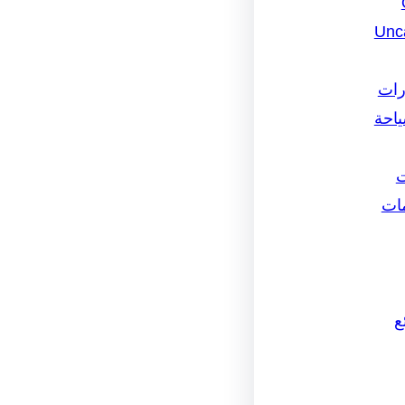
Unc
رات
ياحة
ت
مات
ع