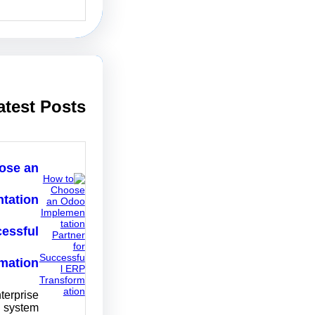
e
a
r
c
h
atest Posts
ose an
tation
cessful
mation
terprise
g system