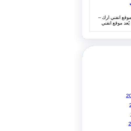
وقع انفني ارك –
Infiniarc يُعد موقع انفني