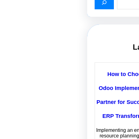
L
How to Cho
Odoo Implemen
Partner for Suc
ERP Transfor
Implementing an en
resource plannin