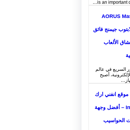
is an important 
AORUS Mas
: لابتوب جيمنج فائق
عشاق الألعاب
ية
ر السريع في عالم
لإلكترونية، أصبح
هاز…
موقع انفني ارك
Infiniarc – أفضل وجهة
ت الحواسيب