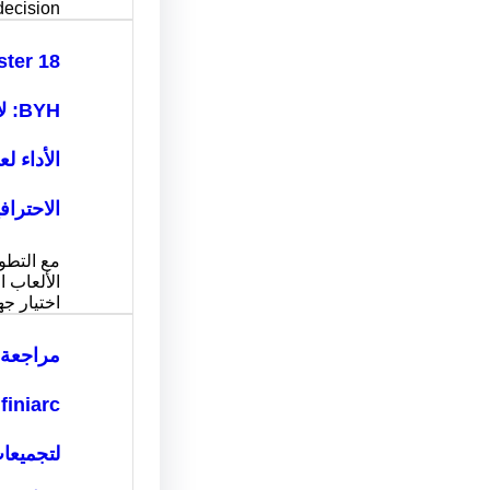
decision…
ter 18
BYH
الأداء ل
الاحتراف
مع التطو
الألعاب ا
اختيار ج
مراجعة 
لتجميعا