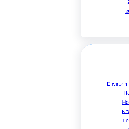
Environm
H
Ho
Kit
Le